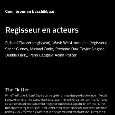
Geen bronnen beschikbaar.
Regisseur en acteurs
Richard Glatzer (regisseur), Wash Westmoreland (regisseur),
Scott Gurney, Michael Cunio, Roxanne Day, Taylor Negron,
Debbie Harry, Penn Badgley, Adina Porter
The Fluffer
Wil je The Fluffer kijken? Deze is online op één of meerdere plekken te vinden. Met de
komst van online movie aanbieders is het vaak makkelijker dan ooit om The Fluffer op
de bank of in bed te kijken, onder het genot van een bak popcorn. En om The Fluffer
met ondertiteling te bekijken, hoef je niet meer op een eindeloze zoektocht. Die zit er
namelijk vaak meteen bij! Maar het kan helaas ook voorkomen dat The Fluffer op dit