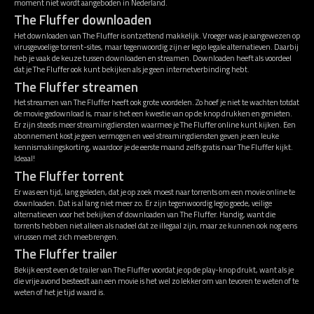
moment niet wordt aangeboden in Nederland.
The Fluffer downloaden
Het downloaden van The Fluffer is ontzettend makkelijk. Vroeger was je aangewezen op
virusgevoelige torrent-sites, maar tegenwoordig zijn er legio legale alternatieven. Daarbij
heb je vaak de keuze tussen downloaden en streamen. Downloaden heeft als voordeel
dat je The Fluffer ook kunt bekijken als je geen internetverbinding hebt.
The Fluffer streamen
Het streamen van The Fluffer heeft ook grote voordelen. Zo hoef je niet te wachten totdat
de movie gedownload is, maar is het een kwestie van op de knop drukken en genieten.
Er zijn steeds meer streamingdiensten waarmee je The Fluffer online kunt kijken. Een
abonnement kost je geen vermogen en veel streamingdiensten geven je een leuke
kennismakingskorting, waardoor je de eerste maand zelfs gratis naar The Fluffer kijkt.
Ideaal!
The Fluffer torrent
Er was een tijd, lang geleden, dat je op zoek moest naar torrents om een movie online te
downloaden. Dat is al lang niet meer zo. Er zijn tegenwoordig legio goede, veilige
alternatieven voor het bekijken of downloaden van The Fluffer. Handig, want die
torrents hebben niet alleen als nadeel dat ze illegaal zijn, maar ze kunnen ook nog eens
virussen met zich meebrengen.
The Fluffer trailer
Bekijk eerst even de trailer van The Fluffer voordat je op de play-knop drukt, want als je
die vrije avond besteedt aan een movie is het wel zo lekker om van tevoren te weten of te
weten of het je tijd waard is.