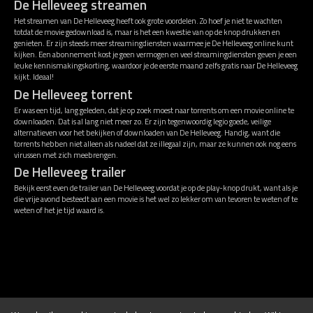
De Helleveeg streamen
Het streamen van De Helleveeg heeft ook grote voordelen. Zo hoef je niet te wachten
totdat de movie gedownload is, maar is het een kwestie van op de knop drukken en
genieten. Er zijn steeds meer streamingdiensten waarmee je De Helleveeg online kunt
kijken. Een abonnement kost je geen vermogen en veel streamingdiensten geven je een
leuke kennismakingskorting, waardoor je de eerste maand zelfs gratis naar De Helleveeg
kijkt. Ideaal!
De Helleveeg torrent
Er was een tijd, lang geleden, dat je op zoek moest naar torrents om een movie online te
downloaden. Dat is al lang niet meer zo. Er zijn tegenwoordig legio goede, veilige
alternatieven voor het bekijken of downloaden van De Helleveeg. Handig, want die
torrents hebben niet alleen als nadeel dat ze illegaal zijn, maar ze kunnen ook nog eens
virussen met zich meebrengen.
De Helleveeg trailer
Bekijk eerst even de trailer van De Helleveeg voordat je op de play-knop drukt, want als je
die vrije avond besteedt aan een movie is het wel zo lekker om van tevoren te weten of te
weten of het je tijd waard is.
Disclaimer
Algemene voorwaarden