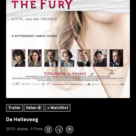
Trailer
Delen
+ Watchlist
De Helleveeg
2015
drama
117min.