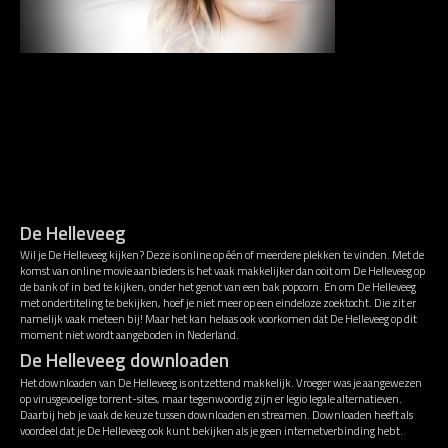
De Helleveeg
Wil je De Helleveeg kijken? Deze is online op één of meerdere plekken te vinden. Met de
komst van online movie aanbieders is het vaak makkelijker dan ooit om De Helleveeg op
de bank of in bed te kijken, onder het genot van een bak popcorn. En om De Helleveeg
met ondertiteling te bekijken, hoef je niet meer op een eindeloze zoektocht. Die zit er
namelijk vaak meteen bij! Maar het kan helaas ook voorkomen dat De Helleveeg op dit
moment niet wordt aangeboden in Nederland.
De Helleveeg downloaden
Het downloaden van De Helleveeg is ontzettend makkelijk. Vroeger was je aangewezen
op virusgevoelige torrent-sites, maar tegenwoordig zijn er legio legale alternatieven.
Daarbij heb je vaak de keuze tussen downloaden en streamen. Downloaden heeft als
voordeel dat je De Helleveeg ook kunt bekijken als je geen internetverbinding hebt.