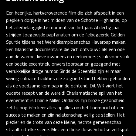
Een heerlijke, hartveroverende film die zich afspeelt in een
piepklein dorpje in het midden van de Schotse Highlands, op
het allerbelangrijkste moment van het jaar. Al dertig jaar
strijden toegewijde papfanaten om de felbegeerde Golden
Spurtle tijdens het Wereldkampioenschap Haverpap maken.
Een hilarische documentaire die zich ontvouwt als een ode
aan de warme, lieve inwoners en deelnemers; stuk voor stuk
een beetje excentriek, onverstoorbaar en gezegend met
verrukkelijke droge humor. Sinds de Steentijd zijn er maar
weinig culinaire tradities die zo goed stand hebben gehouden
als de voedzame kom pap in de ochtend. Dit WK viert het
oudste recept van de wereld! Charismatische spil van het
evenement is Charlie Miller. Ondanks zijn broze gezondheid
zet hij nog één keer alles op alles om het toernooi tot een
succes te maken en zijn nalatenschap veilig te stellen. Het
plezier en de trots van deze kleine, hechte gemeenschap
straalt uit elke scene. Met een flinke dosis Schotse zelfspot