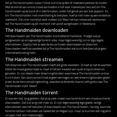
Wil je The Handmaiden kijken? Deze is online op één of meerdere plekken te vinden.
Met de komst van online movie aanbieders is het vaak makkelijker dan ooit om The
Handmaiden op de bank of in bed te kijken, onder het genot van een bak popcorn. En
om The Handmaiden met ondertiteling te bekijken, hoef je niet meer op een eindeloze
zoektocht. Die zit er namelijk vaak meteen bij! Maar het kan helaas ook voorkomen
dat The Handmaiden op dit moment niet wordt aangeboden in Nederland.
The Handmaiden downloaden
Het downloaden van The Handmaiden is ontzettend makkelijk. Vroeger was je
aangewezen op virusgevoelige torrent-sites, maar tegenwoordig zijn er legio legale
alternatieven. Daarbij heb je vaak de keuze tussen downloaden en streamen.
Downloaden heeft als voordeel dat je The Handmaiden ook kunt bekijken als je geen
internetverbinding hebt.
The Handmaiden streamen
Het streamen van The Handmaiden heeft ook grote voordelen. Zo hoef je niet te wachten
totdat de movie gedownload is, maar is het een kwestie van op de knop drukken en
genieten. Er zijn steeds meer streamingdiensten waarmee je The Handmaiden online
kunt kijken. Een abonnement kost je geen vermogen en veel streamingdiensten geven
je een leuke kennismakingskorting, waardoor je de eerste maand zelfs gratis naar The
Handmaiden kijkt. Ideaal!
The Handmaiden torrent
Er was een tijd, lang geleden, dat je op zoek moest naar torrents om een movie online te
downloaden. Dat is al lang niet meer zo. Er zijn tegenwoordig legio goede, veilige
alternatieven voor het bekijken of downloaden van The Handmaiden. Handig, want die
torrents hebben niet alleen als nadeel dat ze illegaal zijn, maar ze kunnen ook nog eens
virussen met zich meebrengen.