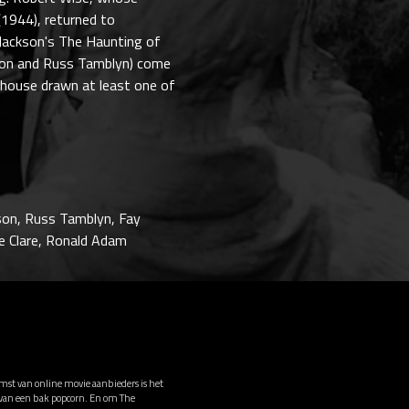
 (1944), returned to
y Jackson's The Haunting of
hnson and Russ Tamblyn) come
 house drawn at least one of
hnson, Russ Tamblyn, Fay
ne Clare, Ronald Adam
omst van online movie aanbieders is het
t van een bak popcorn. En om The