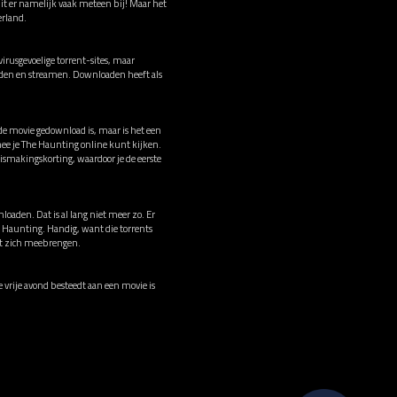
zit er namelijk vaak meteen bij! Maar het
erland.
rusgevoelige torrent-sites, maar
oaden en streamen. Downloaden heeft als
 de movie gedownload is, maar is het een
ee je The Haunting online kunt kijken.
smakingskorting, waardoor je de eerste
loaden. Dat is al lang niet meer zo. Er
e Haunting. Handig, want die torrents
met zich meebrengen.
e vrije avond besteedt aan een movie is