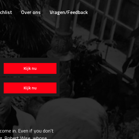
chlist
Over ons
Vragen/Feedback
Kijk nu
Kijk nu
 come in. Even if you don't
ing. Robert Wise, whose