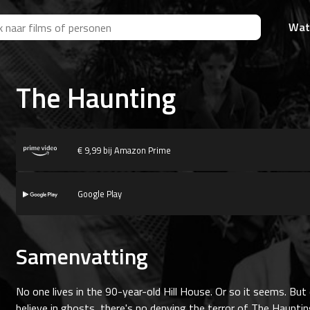
Wat
The Haunting
€ 9,99 bij Amazon Prime
Google Play
Samenvatting
No one lives in the 90-year-old Hill House. Or so it seems. But
believe in ghosts, there's no denying the terror of The Haunt