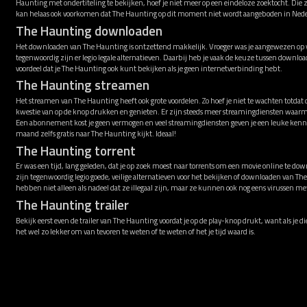
Haunting met ondertiteling te bekijken, hoef je niet meer op een eindeloze zoektocht. Die 
kan helaas ook voorkomen dat The Haunting op dit moment niet wordt aangeboden in Ned
The Haunting downloaden
Het downloaden van The Haunting is ontzettend makkelijk. Vroeger was je aangewezen op vi
tegenwoordig zijn er legio legale alternatieven. Daarbij heb je vaak de keuze tussen downl
voordeel dat je The Haunting ook kunt bekijken als je geen internetverbinding hebt.
The Haunting streamen
Het streamen van The Haunting heeft ook grote voordelen. Zo hoef je niet te wachten totdat
kwestie van op de knop drukken en genieten. Er zijn steeds meer streamingdiensten waarm
Een abonnement kost je geen vermogen en veel streamingdiensten geven je een leuke kenni
maand zelfs gratis naar The Haunting kijkt. Ideaal!
The Haunting torrent
Er was een tijd, lang geleden, dat je op zoek moest naar torrents om een movie online te down
zijn tegenwoordig legio goede, veilige alternatieven voor het bekijken of downloaden van Th
hebben niet alleen als nadeel dat ze illegaal zijn, maar ze kunnen ook nog eens virussen 
The Haunting trailer
Bekijk eerst even de trailer van The Haunting voordat je op de play-knop drukt, want als je di
het wel zo lekker om van tevoren te weten of te weten of het je tijd waard is.