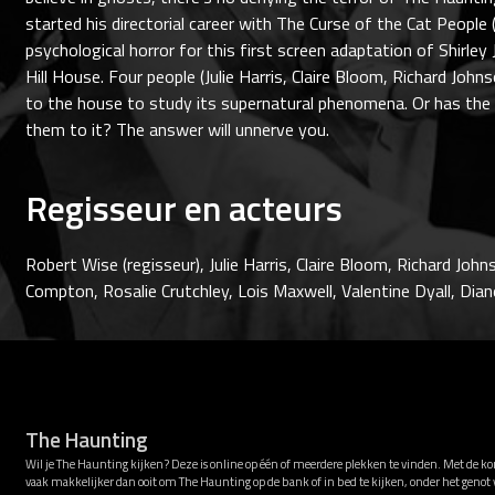
started his directorial career with The Curse of the Cat People
psychological horror for this first screen adaptation of Shirle
Hill House. Four people (Julie Harris, Claire Bloom, Richard Jo
to the house to study its supernatural phenomena. Or has the
them to it? The answer will unnerve you.
Regisseur en acteurs
Robert Wise (regisseur), Julie Harris, Claire Bloom, Richard Jo
Compton, Rosalie Crutchley, Lois Maxwell, Valentine Dyall, Dia
The Haunting
Wil je The Haunting kijken? Deze is online op één of meerdere plekken te vinden. Met de k
vaak makkelijker dan ooit om The Haunting op de bank of in bed te kijken, onder het geno