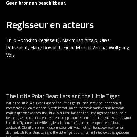
Geen bronnen beschikbaar.
Regisseur en acteurs
Thilo Rothkirch (regisseur), Maximilian Artajo, Oliver
Petszokat, Harry Rowohlt, Fionn Michael Verona, Wolfgang
Völz
The Little Polar Bear: Lars and the Little Tiger
Wil je The Little Polar Bear: Lars and the Little Tiger kijken? Deze is online op één of
meerdere plekken te vinden. Met de komst van online movie aanbieders is het vaak
makkelijker dan ooit om The Little Polar Bear: Lars and the Little Tiger op de bank of in
bed te kijken, onder het genot van een bak popcorn. En om The Little Polar Bear: Lars and
the Little Tiger met ondertiteling te bekijken, hoef je niet meer op een eindeloze
zoektocht. Die zit er namelijk vaak meteen bij! Maar het kan helaas ook voorkomen
dat The Little Polar Bear: Lars and the Little Tiger op dit moment niet wordt aangeboden