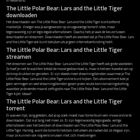
in Nederland.
The Little Polar Bear: Lars and the Little Tiger
downloaden
Het downloaden van The Little Polar Bear: Lars and the Little Tiger is ontzettend
makkelijk. Vroeger was je aangewezen op virusgevoelige torrent-sites, maar
tegenwoordig zijn er legio legale alternatieven. Daarbij heb je vaak de keuze tussen
downloaden en streamen. Downloaden heeft als voordeel dat je The Little Polar Bear: Lars
and the Little Tiger ook kunt bekijken als je geen internetverbinding hebt.
The Little Polar Bear: Lars and the Little Tiger
streamen
Het streamen van The Little Polar Bear: Lars and the Little Tiger heeft ook grote voordelen.
Zo hoef je niet te wachten totdat de movie gedownload is, maar is het een kwestie van op
de knop drukken en genieten. Er zijn steeds meer streamingdiensten waarmee je The
Little Polar Bear: Lars and the Little Tiger online kunt kijken. Een abonnement kost je
geen vermogen en veel streamingdiensten geven je een leuke kennismakingskorting,
waardoor je de eerste maand zelfs gratis naar The Little Polar Bear: Lars and the Little
Tiger kijkt. Ideaal!
The Little Polar Bear: Lars and the Little Tiger
torrent
Er was een tijd, lang geleden, dat je op zoek moest naar torrents om een movie online te
downloaden. Dat is al lang niet meer zo. Er zijn tegenwoordig legio goede, veilige
alternatieven voor het bekijken of downloaden van The Little Polar Bear: Lars and the
Little Tiger. Handig, want die torrents hebben niet alleen als nadeel dat ze illegaal zijn,
maar ze kunnen ook nog eens virussen met zich meebrengen.