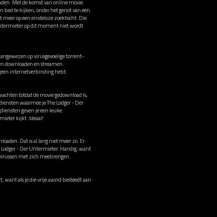
vinden. Met de komst van online movie
n bed te kijken, onder het genot van een
et meer op een eindeloze zoektocht. Die
Untermieter op dit moment niet wordt
aangewezen op virusgevoelige torrent-
ussen downloaden en streamen.
 geen internetverbinding hebt.
 wachten totdat de movie gedownload is,
gdiensten waarmee je The Lodger - Der
diensten geven je een leuke
ieter kijkt. Ideaal!
loaden. Dat is al lang niet meer zo. Er
he Lodger - Der Untermieter. Handig, want
ns virussen met zich meebrengen.
, want als je die vrije avond besteedt aan