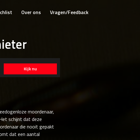
chlist
Over ons
Vragen/Feedback
ieter
Kijk nu
 meedogenloze moordenaar,
Het schijnt dat deze
ordenaar die nooit gepakt
komt dat een aantal