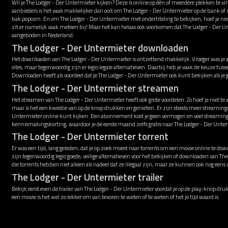
Wil je The Lodger - Der Untermieter kijken? Deze is online op één of meerdere plekken te 
aanbieders is het vaak makkelijker dan ooit om The Lodger - Der Untermieter op de bank of i
bak popcorn. En om The Lodger - Der Untermieter met ondertiteling te bekijken, hoef je ni
zit er namelijk vaak meteen bij! Maar het kan helaas ook voorkomen dat The Lodger - Der 
aangeboden in Nederland.
The Lodger - Der Untermieter downloaden
Het downloaden van The Lodger - Der Untermieter is ontzettend makkelijk. Vroeger was je 
sites, maar tegenwoordig zijn er legio legale alternatieven. Daarbij heb je vaak de keuze t
Downloaden heeft als voordeel dat je The Lodger - Der Untermieter ook kunt bekijken als je
The Lodger - Der Untermieter streamen
Het streamen van The Lodger - Der Untermieter heeft ook grote voordelen. Zo hoef je niet te
maar is het een kwestie van op de knop drukken en genieten. Er zijn steeds meer streamin
Untermieter online kunt kijken. Een abonnement kost je geen vermogen en veel streaming
kennismakingskorting, waardoor je de eerste maand zelfs gratis naar The Lodger - Der Unterm
The Lodger - Der Untermieter torrent
Er was een tijd, lang geleden, dat je op zoek moest naar torrents om een movie online te down
zijn tegenwoordig legio goede, veilige alternatieven voor het bekijken of downloaden van T
die torrents hebben niet alleen als nadeel dat ze illegaal zijn, maar ze kunnen ook nog ee
The Lodger - Der Untermieter trailer
Bekijk eerst even de trailer van The Lodger - Der Untermieter voordat je op de play-knop drukt
een movie is het wel zo lekker om van tevoren te weten of te weten of het je tijd waard is.