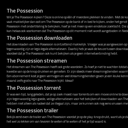
The Possession
Wil je The Possession kijken? Deze is online op één of meerdere plekken te vinden. Met de k
vaak makkelijker dan ooit om The Possession op de bank of in bed te kijken, onder het geno
Possession met ondertiteling te bekijken, hoef je niet meer op een eindeloze zoektocht. Die
kan helaas ook voorkomen dat The Possession op dit moment niet wordt aangeboden in Ned
The Possession downloaden
Het downloaden van The Possession is ontzettend makkelijk. Vroeger was je aangewezen op v
tegenwoordig zijn er legio legale alternatieven. Daarbij heb je vaak de keuze tussen downl
voordeel dat je The Possession ook kunt bekijken als je geen internetverbinding hebt.
The Possession streamen
Het streamen van The Possession heeft ook grote voordelen. Zo hoef je niet te wachten totdat
kwestie van op de knop drukken en genieten. Er zijn steeds meer streamingdiensten waarme
Een abonnement kost je geen vermogen en veel streamingdiensten geven je een leuke kenni
maand zelfs gratis naar The Possession kijkt. Ideaal!
The Possession torrent
Er was een tijd, lang geleden, dat je op zoek moest naar torrents om een movie online te down
zijn tegenwoordig legio goede, veilige alternatieven voor het bekijken of downloaden van The
hebben niet alleen als nadeel dat ze illegaal zijn, maar ze kunnen ook nog eens virussen 
The Possession trailer
Bekijk eerst even de trailer van The Possession voordat je op de play-knop drukt, want als je d
het wel zo lekker om van tevoren te weten of te weten of het je tijd waard is.