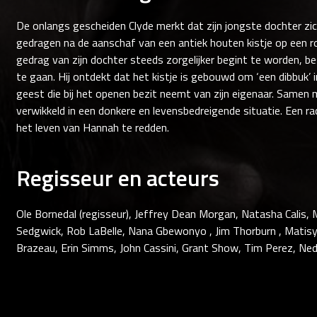
De onlangs gescheiden Clyde merkt dat zijn jongste dochter zi
gedragen na de aanschaf van een antiek houten kistje op een
gedrag van zijn dochter steeds zorgelijker begint te worden, be
te gaan. Hij ontdekt dat het kistje is gebouwd om ‘een dibbuk’
geest die bij het openen bezit neemt van zijn eigenaar. Samen m
verwikkeld in een donkere en levensbedreigende situatie. Een r
het leven van Hannah te redden.
Regisseur en acteurs
Ole Bornedal (regisseur), Jeffrey Dean Morgan, Natasha Calis,
Sedgwick, Rob LaBelle, Nana Gbewonyo , Jim Thorburn , Matisya
Brazeau, Erin Simms, John Cassini, Grant Show, Tim Perez, Ne