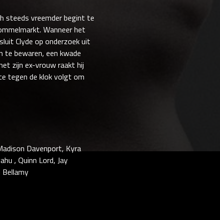
ch steeds vreemder begint te
 rommelmarkt. Wanneer het
sluit Clyde op onderzoek uit
 in te bewaren, een kwade
et zijn ex-vrouw raakt hij
ace tegen de klok volgt om
 Madison Davenport, Kyra
hu , Quinn Lord, Jay
d Bellamy