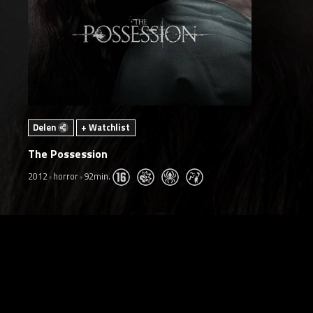
Delen
+ Watchlist
The Possession
2012
horror
92min.