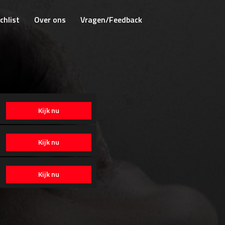
chlist
Over ons
Vragen/Feedback
Kijk nu
Kijk nu
Kijk nu