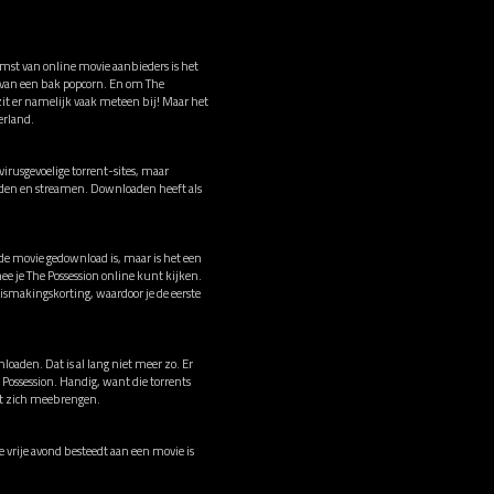
omst van online movie aanbieders is het
t van een bak popcorn. En om The
 zit er namelijk vaak meteen bij! Maar het
erland.
irusgevoelige torrent-sites, maar
oaden en streamen. Downloaden heeft als
 de movie gedownload is, maar is het een
e je The Possession online kunt kijken.
smakingskorting, waardoor je de eerste
loaden. Dat is al lang niet meer zo. Er
 Possession. Handig, want die torrents
met zich meebrengen.
ie vrije avond besteedt aan een movie is