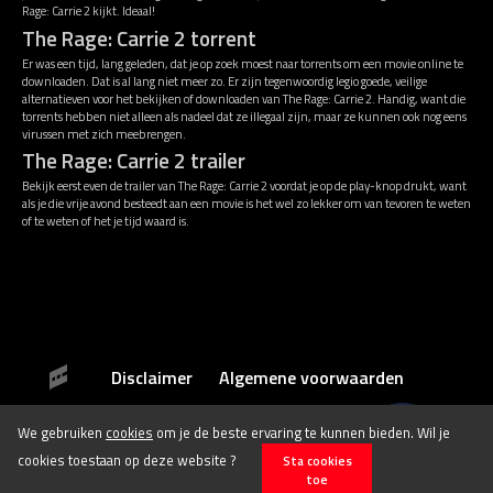
Rage: Carrie 2 kijkt. Ideaal!
The Rage: Carrie 2 torrent
Er was een tijd, lang geleden, dat je op zoek moest naar torrents om een movie online te
downloaden. Dat is al lang niet meer zo. Er zijn tegenwoordig legio goede, veilige
alternatieven voor het bekijken of downloaden van The Rage: Carrie 2. Handig, want die
torrents hebben niet alleen als nadeel dat ze illegaal zijn, maar ze kunnen ook nog eens
virussen met zich meebrengen.
The Rage: Carrie 2 trailer
Bekijk eerst even de trailer van The Rage: Carrie 2 voordat je op de play-knop drukt, want
als je die vrije avond besteedt aan een movie is het wel zo lekker om van tevoren te weten
of te weten of het je tijd waard is.
Disclaimer
Algemene voorwaarden
We gebruiken
cookies
om je de beste ervaring te kunnen bieden. Wil je
© 2026 Stichting Film.nl All rights reserved.
cookies toestaan op deze website ?
Sta cookies
toe