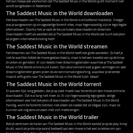
het kan helaas ook voorkomen dat The Saddest Music in the World op dit moment niet
wordt aangeboden in Nederland.
The Saddest Music in the World downloaden
Het downloaden van The Saddest Music in the World is ontzettend makkelijk. Vroeger
was je aangewezen op virusgevoelige torrent-sites, maar tegenwoordig zijn er legio legale
alternatieven. Daarbij heb je vaak de keuze tussen downloaden en streamen.
Downloaden heeft als voordeel dat je The Saddest Music in the World ook kunt bekijken
als je geen internetverbinding hebt.
The Saddest Music in the World streamen
Het streamen van The Saddest Music in the World heeft ook grote voordelen. Zo hoef je
niet te wachten totdat de movie gedownload is, maar is het een kwestie van op de knop
drukken en genieten. Er zijn steeds meer streamingdiensten waarmee je The Saddest
Music in the World online kunt kijken. Een abonnement kost je geen vermogen en veel
streamingdiensten geven je een leuke kennismakingskorting, waardoor je de eerste
maand zelfs gratis naar The Saddest Music in the World kijkt. Ideaal!
The Saddest Music in the World torrent
Er was een tijd, lang geleden, dat je op zoek moest naar torrents om een movie online te
downloaden. Dat is al lang niet meer zo. Er zijn tegenwoordig legio goede, veilige
alternatieven voor het bekijken of downloaden van The Saddest Music in the World.
Handig, want die torrents hebben niet alleen als nadeel dat ze illegaal zijn, maar ze
kunnen ook nog eens virussen met zich meebrengen.
The Saddest Music in the World trailer
Bekijk eerst even de trailer van The Saddest Music in the World voordat je op de play-knop
drukt, want als je die vrije avond besteedt aan een movie is het wel zo lekker om van