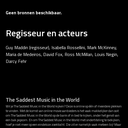
Geen bronnen beschikbaar.
Regisseur en acteurs
Guy Maddin (regisseur), Isabella Rossellini, Mark McKinney,
Maria de Medeiros, David Fox, Ross McMillan, Louis Negin,
Darcy Fehr
The Saddest Music in the World
Wil je The Saddest Music in the World kijken? Deze is online op één of meerdere plekken
te vinden. Met de komst van online movie aanbieders is het vaak makkelijker dan ooit
om The Saddest Music in the World op de bank of in bed te kijken, onder het genot van
een bak popcorn. En om The Saddest Music in the World met ondertiteling te bekijken,
hoef je niet meer op een eindeloze zoektocht. Die zit er namelijk vaak meteen bij! Maar