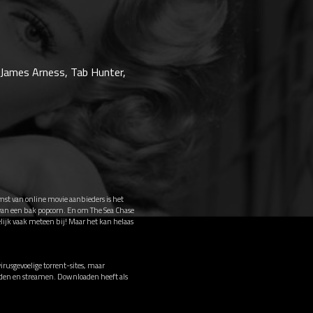
, James Arness, Tab Hunter,
mst van online movie aanbieders is het
 van een bak popcorn. En om The Sea Chase
elijk vaak meteen bij! Maar het kan helaas
rusgevoelige torrent-sites, maar
oaden en streamen. Downloaden heeft als