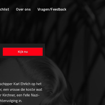
chlist
Over ons
Vragen/Feedback
Kijk nu
chipper Karl Ehrlich op het
er, een vrouw die koste wat
 Kirchner, een felle Nazi-
tervolging in.