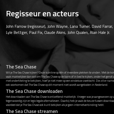
Regisseur en acteurs
John Farrow (regisseur), John Wayne, Lana Turner, David Farrar
Lyle Bettger, Paul Fix, Claude Akins, John Qualen, Alan Hale Jr.
The Sea Chase
Wil je The Sea Chase kijken? Deze is online op één of meerdere plekken te vinden. Met de ko
vaak makkelijker dan ooit om The Sea Chase op de bank of in bed te kijken, onder het genot
met ondertiteling te bekijken, hoef je niet meer op een eindeloze zoektocht. Die zit er nam
ook voorkomen dat The Sea Chase op dit moment niet wordt aangeboden in Nederland.
The Sea Chase downloaden
Het downloaden van The Sea Chase is ontzettend makkelijk. Vroeger was je aangewezen op vi
tegenwoordig zijn er legio legale alternatieven. Daarbij heb je vaak de keuze tussen downl
voordeel dat je The Sea Chase ook kunt bekijken als je geen internetverbinding hebt.
The Sea Chase streamen