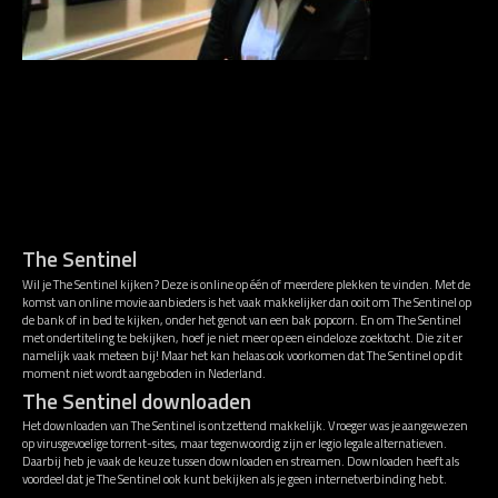
The Sentinel
Wil je The Sentinel kijken? Deze is online op één of meerdere plekken te vinden. Met de
komst van online movie aanbieders is het vaak makkelijker dan ooit om The Sentinel op
de bank of in bed te kijken, onder het genot van een bak popcorn. En om The Sentinel
met ondertiteling te bekijken, hoef je niet meer op een eindeloze zoektocht. Die zit er
namelijk vaak meteen bij! Maar het kan helaas ook voorkomen dat The Sentinel op dit
moment niet wordt aangeboden in Nederland.
The Sentinel downloaden
Het downloaden van The Sentinel is ontzettend makkelijk. Vroeger was je aangewezen
op virusgevoelige torrent-sites, maar tegenwoordig zijn er legio legale alternatieven.
Daarbij heb je vaak de keuze tussen downloaden en streamen. Downloaden heeft als
voordeel dat je The Sentinel ook kunt bekijken als je geen internetverbinding hebt.