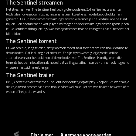
The Sentinel streamen
Het streamen van The Sentinel heeft ook grote voordelen. Zo hoef je niet te wachten
totdat de movie gedownload is, maar is het een kwestie van op de knop drukken en
genieten. Er zijn steeds meer streamingdiensten waarmee je The Sentinel online kunt
kijken. Een abonnement kost je geen vermogen en veel streamingdiensten geven je een
leuke kennismakingskorting, waardoor je de eerste maand zelfs gratis naar The Sentinel
kijkt. Ideaal!
The Sentinel torrent
Er was een tijd, lang geleden, dat je op zoek moest naar torrents om een movie online te
downloaden. Dat is al lang niet meer zo. Er zijn tegenwoordig legio goede, veilige
alternatieven voor het bekijken of downloaden van The Sentinel. Handig, want die
torrents hebben niet alleen als nadeel dat ze illegaal zijn, maar ze kunnen ook nog eens
virussen met zich meebrengen.
The Sentinel trailer
Bekijk eerst even de trailer van The Sentinel voordat je op de play-knop drukt, want als je
die vrije avond besteedt aan een movie is het wel zo lekker om van tevoren te weten of te
weten of het je tijd waard is.
Disclaimer
Algemene voorwaarden