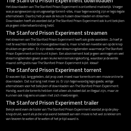
The Stanford Prison Experiment downloaden
Het downloaden van The Stanford Prison Experiment is ontzettend makkelijk. Vroeger
was je aangewezen op virusgevoelige torrent-sites, maar tegenwoordig zijn er legio legale
alternatieven. Daarbij heb je vaak de keuze tussen downloaden en streamen.
Downloaden heeft als voordeel dat je The Stanford Prison Experiment ook kunt bekijken
als je geen internetverbinding hebt.
The Stanford Prison Experiment streamen
Het streamen van The Stanford Prison Experiment heeft ook grote voordelen. Zo hoef je
niet te wachten totdat de movie gedownload is, maar is het een kwestie van op de knop
drukken en genieten. Er zijn steeds meer streamingdiensten waarmee je The Stanford
Prison Experiment online kunt kijken. Een abonnement kost je geen vermogen en veel
streamingdiensten geven je een leuke kennismakingskorting, waardoor je de eerste
maand zelfs gratis naar The Stanford Prison Experiment kijkt. Ideaal!
The Stanford Prison Experiment torrent
Er was een tijd, lang geleden, dat je op zoek moest naar torrents om een movie online te
downloaden. Dat is al lang niet meer zo. Er zijn tegenwoordig legio goede, veilige
alternatieven voor het bekijken of downloaden van The Stanford Prison Experiment.
Handig, want die torrents hebben niet alleen als nadeel dat ze illegaal zijn, maar ze
kunnen ook nog eens virussen met zich meebrengen.
The Stanford Prison Experiment trailer
Bekijk eerst even de trailer van The Stanford Prison Experiment voordat je op de play-
knop drukt, want als je die vrije avond besteedt aan een movie is het wel zo lekker om
van tevoren te weten of te weten of het je tijd waard is.