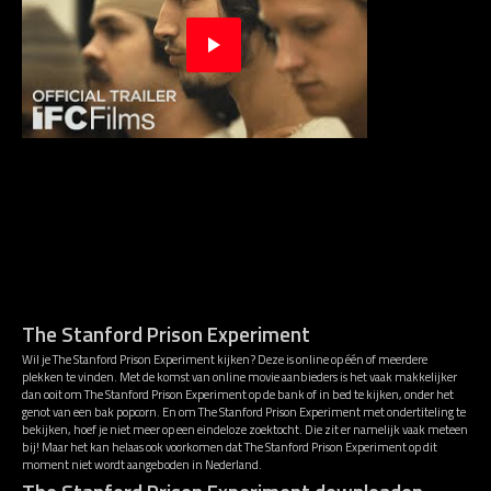
The Stanford Prison Experiment
Wil je The Stanford Prison Experiment kijken? Deze is online op één of meerdere
plekken te vinden. Met de komst van online movie aanbieders is het vaak makkelijker
dan ooit om The Stanford Prison Experiment op de bank of in bed te kijken, onder het
genot van een bak popcorn. En om The Stanford Prison Experiment met ondertiteling te
bekijken, hoef je niet meer op een eindeloze zoektocht. Die zit er namelijk vaak meteen
bij! Maar het kan helaas ook voorkomen dat The Stanford Prison Experiment op dit
moment niet wordt aangeboden in Nederland.