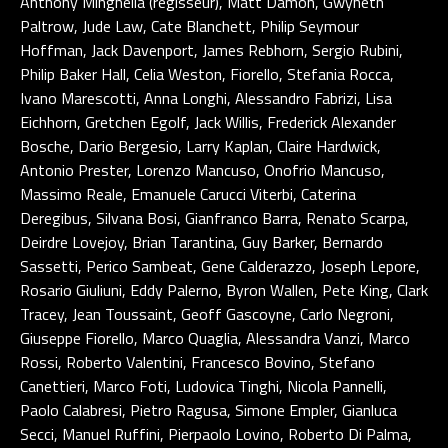
Anthony Minghella (regisseur), Matt Damon, Gwyneth
Paltrow, Jude Law, Cate Blanchett, Philip Seymour
Hoffman, Jack Davenport, James Rebhorn, Sergio Rubini,
Philip Baker Hall, Celia Weston, Fiorello, Stefania Rocca,
Ivano Marescotti, Anna Longhi, Alessandro Fabrizi, Lisa
Eichhorn, Gretchen Egolf, Jack Willis, Frederick Alexander
Bosche, Dario Bergesio, Larry Kaplan, Claire Hardwick,
Antonio Prester, Lorenzo Mancuso, Onofrio Mancuso,
Massimo Reale, Emanuele Carucci Viterbi, Caterina
Deregibus, Silvana Bosi, Gianfranco Barra, Renato Scarpa,
Deirdre Lovejoy, Brian Tarantina, Guy Barker, Bernardo
Sassetti, Perico Sambeat, Gene Calderazzo, Joseph Lepore,
Rosario Giuliuni, Eddy Palerno, Byron Wallen, Pete King, Clark
Tracey, Jean Toussaint, Geoff Gascoyne, Carlo Negroni,
Giuseppe Fiorello, Marco Quaglia, Alessandra Vanzi, Marco
Rossi, Roberto Valentini, Francesco Bovino, Stefano
Canettieri, Marco Foti, Ludovica Tinghi, Nicola Pannelli,
Paolo Calabresi, Pietro Ragusa, Simone Empler, Gianluca
Secci, Manuel Ruffini, Pierpaolo Lovino, Roberto Di Palma,