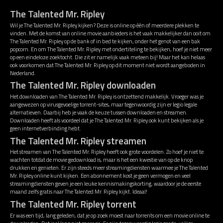
The Talented Mr. Ripley
Wil je The Talented Mr. Ripley kijken? Deze is online op één of meerdere plekken te
vinden. Met de komst van online movie aanbieders is het vaak makkelijker dan ooit om
The Talented Mr. Ripley op de bank of in bed te kijken, onder het genot van een bak
popcorn. En om The Talented Mr. Ripley met ondertiteling te bekijken, hoef je niet meer
op een eindeloze zoektocht. Die zit er namelijk vaak meteen bij! Maar het kan helaas
ook voorkomen dat The Talented Mr. Ripley op dit moment niet wordt aangeboden in
Nederland.
The Talented Mr. Ripley downloaden
Het downloaden van The Talented Mr. Ripley is ontzettend makkelijk. Vroeger was je
aangewezen op virusgevoelige torrent-sites, maar tegenwoordig zijn er legio legale
alternatieven. Daarbij heb je vaak de keuze tussen downloaden en streamen.
Downloaden heeft als voordeel dat je The Talented Mr. Ripley ook kunt bekijken als je
geen internetverbinding hebt.
The Talented Mr. Ripley streamen
Het streamen van The Talented Mr. Ripley heeft ook grote voordelen. Zo hoef je niet te
wachten totdat de movie gedownload is, maar is het een kwestie van op de knop
drukken en genieten. Er zijn steeds meer streamingdiensten waarmee je The Talented
Mr. Ripley online kunt kijken. Een abonnement kost je geen vermogen en veel
streamingdiensten geven je een leuke kennismakingskorting, waardoor je de eerste
maand zelfs gratis naar The Talented Mr. Ripley kijkt. Ideaal!
The Talented Mr. Ripley torrent
Er was een tijd, lang geleden, dat je op zoek moest naar torrents om een movie online te