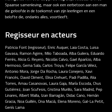
Spaanse samenleving, maar ook een eerbetoon aan een man
die geloofde in de toekomst van zijn leerlingen en een
belofte die, ondanks alles, voortleeft.
Regisseur en acteurs
Patricia Font (regisseur), Enric Auquer, Laia Costa, Luisa
Gavasa, Ramon Agirre, Milo Taboada, Alba Guilera, Eduardo
Ferrés, Alicia G. Reyero, Nicolás Calvo, Gael Aparício, Alba
Hermoso, Gema Sala, Carlos Troya, Felipe García Vélez,
Antonio Mora, Jorge Da Rocha, Laura Conejero, Xavi
Francés, David Climent, Elisa Crehuet, Padi Padilla, Alia
Torres, Arnau Casanovas, Laura Gaja, María Escoda, Chus
Gutiérrez, Joan Scufesis, Cristina Murillo, Sara Madrid, Pep
Linares, Albert Malla, Izan Barragán, Didac Cano, Hernán
Gracia, Noa Guillén, Ona Macià, Elena Moreno, Gal-La Petit,
Genís Lama