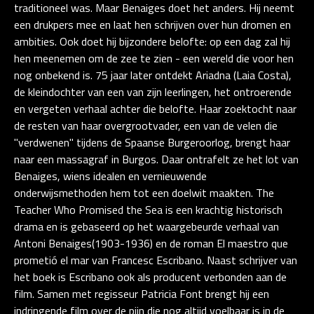
traditioneel was. Maar Benaiges doet het anders. Hij neemt
een drukpers mee en laat hen schrijven over hun dromen en
ambities. Ook doet hij bijzondere belofte: op een dag zal hij
hen meenemen om de zee te zien - een wereld die voor hen
nog onbekend is. 75 jaar later ontdekt Ariadna (Laia Costa),
de kleindochter van een van zijn leerlingen, het ontroerende
en vergeten verhaal achter die belofte. Haar zoektocht naar
de resten van haar overgrootvader, een van de velen die
"verdwenen" tijdens de Spaanse Burgeroorlog, brengt haar
naar een massagraf in Burgos. Daar ontrafelt ze het lot van
Benaiges, wiens idealen en vernieuwende
onderwijsmethoden hem tot een doelwit maakten. The
Teacher Who Promised the Sea is een krachtig historisch
drama en is gebaseerd op het waargebeurde verhaal van
Antoni Benaiges(1903-1936) en de roman El maestro que
prometió el mar van Francesc Escribano. Naast schrijver van
het boek is Escribano ook als producent verbonden aan de
film. Samen met regisseur Patricia Font brengt hij een
indringende film over de pijn die nog altijd voelbaar is in de