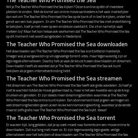
Wil je The Teacher Who Promised the Sea kijken? Deze is online op één of meerdere
plekken te vinden. Met de komst van online movie aanbieders is het vaak makkelijker
dan ooit om The Teacher Who Promised the Sea op de bank of in bed te kijken, onder het
genot van een bak popcorn. En om The Teacher Who Promised the Sea met ondertiteling
te bekijken, hoef je niet meer op een eindeloze zoektocht. Die zit er namelijk vaak
meteen bij! Maar het kan helaas ook voorkomen dat The Teacher Who Promised the Sea
op dit moment niet wordt aangeboden in Nederland.
The Teacher Who Promised the Sea downloaden
Het downloaden van The Teacher Who Promised the Sea is ontzettend makkelijk.
Vroeger was je aangewezen op virusgevoelige torrent-sites, maar tegenwoordig zijn er
legio legale alternatieven. Daarbij heb je vaak de keuze tussen downloaden en streamen.
Downloaden heeft als voordeel dat je The Teacher Who Promised the Sea ook kunt
bekijken als je geen internetverbinding hebt.
The Teacher Who Promised the Sea streamen
Het streamen van The Teacher Who Promised the Sea heeft ook grote voordelen. Zo hoef je
niet te wachten totdat de movie gedownload is, maar is het een kwestie van op de knop
drukken en genieten. Er zijn steeds meer streamingdiensten waarmee je The Teacher
Who Promised the Sea online kunt kijken. Een abonnement kost je geen vermogen en
veel streamingdiensten geven je een leuke kennismakingskorting, waardoor je de eerste
maand zelfs gratis naar The Teacher Who Promised the Sea kijkt. Ideaal!
The Teacher Who Promised the Sea torrent
Er was een tijd, lang geleden, dat je op zoek moest naar torrents om een movie online te
downloaden. Dat is al lang niet meer zo. Er zijn tegenwoordig legio goede, veilige
alternatieven voor het bekijken of downloaden van The Teacher Who Promised the Sea.