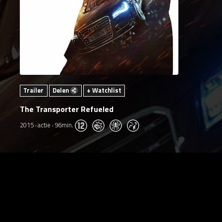
Trailer
Delen
+ Watchlist
The Transporter Refueled
2015
actie
96min.