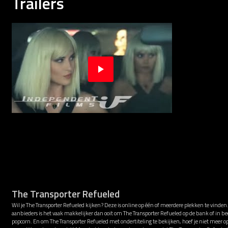
Trailers
The Transporter Refueled
Wil je The Transporter Refueled kijken? Deze is online op één of meerdere plekken te vinde
aanbieders is het vaak makkelijker dan ooit om The Transporter Refueled op de bank of in be
popcorn. En om The Transporter Refueled met ondertiteling te bekijken, hoef je niet meer op