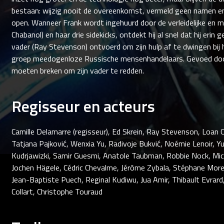
bestaan: wijzig nooit de overeenkomst, vermeld geen namen e
open. Wanneer Frank wordt ingehuurd door de verleidelijke en 
Chabanol) en haar drie sidekicks, ontdekt hij al snel dat hij erin 
vader (Ray Stevenson) ontvoerd om zijn hulp af te dwingen bij 
groep meedogenloze Russische mensenhandelaars. Gevoed door 
moeten breken om zijn vader te redden.
Regisseur en acteurs
Camille Delamarre (regisseur), Ed Skrein, Ray Stevenson, Loan C
Tatjana Pajković, Wenxia Yu, Radivoje Bukvić, Noémie Lenoir, Yu
Kudrjawizki, Samir Guesmi, Anatole Taubman, Robbie Nock, Mic
Jochen Hägele, Cédric Chevalme, Jérôme Zybala, Stéphane Moren
Jean-Baptiste Puech, Reginal Kudiwu, Jua Amir, Thibault Evrard,
Collart, Christophe Touraud