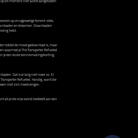
ed op dit moment niet wordt aangeboden
wezen op virusgevoelige torrent-sites,
n downloaden en streamen. Downloaden
binding hebt.
hten totdat de movie gedownload is, maar
ten waarmee je The Transporter Refueled
en je een leuke kennismakingskorting,
loaden. Dat is al lang niet meer zo. Er
e Transporter Refueled. Handig, want die
irussen met zich meebrengen.
nt als je die vrije avond besteedt aan een