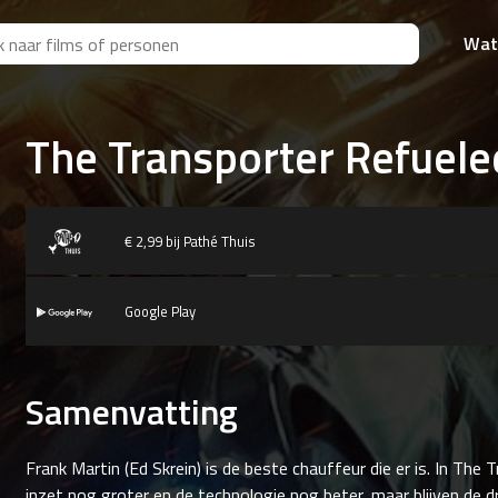
Wat
The Transporter Refuele
€ 2,99 bij Pathé Thuis
Google Play
Samenvatting
Frank Martin (Ed Skrein) is de beste chauffeur die er is. In The 
inzet nog groter en de technologie nog beter, maar blijven de dr