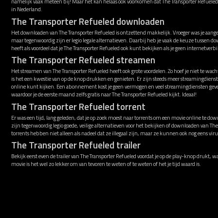
namelijk vaak meteen bij! Maar het kan helaas ook voorkomen dat The Transporter Refuel
in Nederland.
The Transporter Refueled downloaden
Het downloaden van The Transporter Refueled is ontzettend makkelijk. Vroeger was je aange
maar tegenwoordig zijn er legio legale alternatieven. Daarbij heb je vaak de keuze tusse
heeft als voordeel dat je The Transporter Refueled ook kunt bekijken als je geen internetver
The Transporter Refueled streamen
Het streamen van The Transporter Refueled heeft ook grote voordelen. Zo hoef je niet te wac
is het een kwestie van op de knop drukken en genieten. Er zijn steeds meer streamingdiens
online kunt kijken. Een abonnement kost je geen vermogen en veel streamingdiensten gev
waardoor je de eerste maand zelfs gratis naar The Transporter Refueled kijkt. Ideaal!
The Transporter Refueled torrent
Er was een tijd, lang geleden, dat je op zoek moest naar torrents om een movie online te down
zijn tegenwoordig legio goede, veilige alternatieven voor het bekijken of downloaden van Th
torrents hebben niet alleen als nadeel dat ze illegaal zijn, maar ze kunnen ook nog eens v
The Transporter Refueled trailer
Bekijk eerst even de trailer van The Transporter Refueled voordat je op de play-knop drukt, wa
movie is het wel zo lekker om van tevoren te weten of te weten of het je tijd waard is.