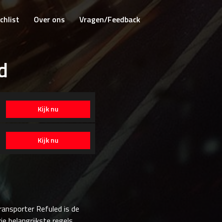
chlist
Over ons
Vragen/Feedback
d
Kijk nu
Kijk nu
Transporter Refuled is de
ie belangrijkste regels