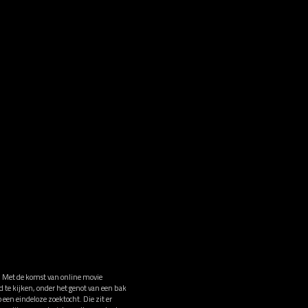
n. Met de komst van online movie
d te kijken, onder het genot van een bak
 een eindeloze zoektocht. Die zit er