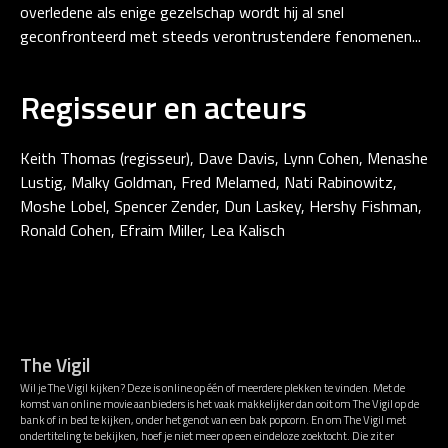
overledene als enige gezelschap wordt hij al snel
geconfronteerd met steeds verontrustendere fenomenen...
Regisseur en acteurs
Keith Thomas (regisseur), Dave Davis, Lynn Cohen, Menashe
Lustig, Malky Goldman, Fred Melamed, Nati Rabinowitz,
Moshe Lobel, Spencer Zender, Dun Laskey, Hershy Fishman,
Ronald Cohen, Efraim Miller, Lea Kalisch
The Vigil
Wil je The Vigil kijken? Deze is online op één of meerdere plekken te vinden. Met de
komst van online movie aanbieders is het vaak makkelijker dan ooit om The Vigil op de
bank of in bed te kijken, onder het genot van een bak popcorn. En om The Vigil met
ondertiteling te bekijken, hoef je niet meer op een eindeloze zoektocht. Die zit er