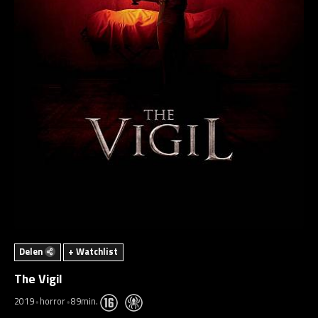
Delen
+ Watchlist
The Vigil
2019
horror
89min.