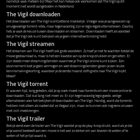
namelijk vaak meteen bij! Maar het kan helaas ook voorkomen dat The Vigil op dit
moment niet wordt aangeboden in Nederland.
The Vigil downloaden
Het downloaden van The Vigil is ontzettend makkelijk. Vroeger was je aangewezen op
virusgevoelige torrent-sites, maar tegenwoordig zijn er legio legale alternatieven. Daarbij
heb je vaak de keuze tussen downloaden en streamen. Downloaden heeft als voordeel
dat je The Vigil ook kunt bekijken als je geen internetverbinding hebt.
The Vigil streamen
Het streamen van The Vigil heeft ook grote voordelen. Zo hoef je niet te wachten totdat de
movie gedownload is, maar is het een kwestie van op de knop drukken en genieten. Er
zijn steeds meer streamingdiensten waarmee je The Vigil online kunt kijken. Een
abonnement kost je geen vermogen en veel streamingdiensten geven je een leuke
kennismakingskorting, waardoor je de eerste maand zelfs gratis naar The Vigil kijkt.
Ideaal!
The Vigil torrent
Er was een tijd, lang geleden, dat je op zoek moest naar torrents om een movie online te
downloaden. Dat is al lang niet meer zo. Er zijn tegenwoordig legio goede, veilige
alternatieven voor het bekijken of downloaden van The Vigil. Handig, want die torrents
hebben niet alleen als nadeel dat ze illegaal zijn, maar ze kunnen ook nog eens virussen
met zich meebrengen.
The Vigil trailer
Bekijk eerst even de trailer van The Vigil voordat je op de play-knop drukt, want als je die
vrije avond besteedt aan een movie is het wel zo lekker om van tevoren te weten of te
weten of het je tijd waard is.