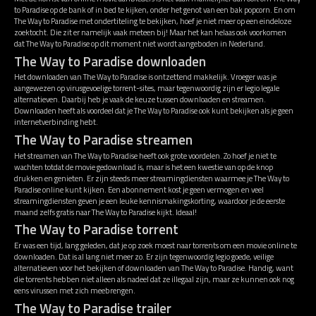
to Paradise op de bank of in bed te kijken, onder het genot van een bak popcorn. En om
The Way to Paradise met ondertiteling te bekijken, hoef je niet meer op een eindeloze
zoektocht. Die zit er namelijk vaak meteen bij! Maar het kan helaas ook voorkomen
dat The Way to Paradise op dit moment niet wordt aangeboden in Nederland.
The Way to Paradise downloaden
Het downloaden van The Way to Paradise is ontzettend makkelijk. Vroeger was je
aangewezen op virusgevoelige torrent-sites, maar tegenwoordig zijn er legio legale
alternatieven. Daarbij heb je vaak de keuze tussen downloaden en streamen.
Downloaden heeft als voordeel dat je The Way to Paradise ook kunt bekijken als je geen
internetverbinding hebt.
The Way to Paradise streamen
Het streamen van The Way to Paradise heeft ook grote voordelen. Zo hoef je niet te
wachten totdat de movie gedownload is, maar is het een kwestie van op de knop
drukken en genieten. Er zijn steeds meer streamingdiensten waarmee je The Way to
Paradise online kunt kijken. Een abonnement kost je geen vermogen en veel
streamingdiensten geven je een leuke kennismakingskorting, waardoor je de eerste
maand zelfs gratis naar The Way to Paradise kijkt. Ideaal!
The Way to Paradise torrent
Er was een tijd, lang geleden, dat je op zoek moest naar torrents om een movie online te
downloaden. Dat is al lang niet meer zo. Er zijn tegenwoordig legio goede, veilige
alternatieven voor het bekijken of downloaden van The Way to Paradise. Handig, want
die torrents hebben niet alleen als nadeel dat ze illegaal zijn, maar ze kunnen ook nog
eens virussen met zich meebrengen.
The Way to Paradise trailer