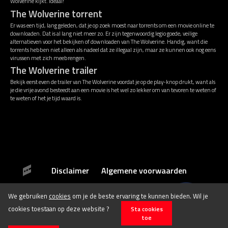
Wolverine kijkt. Ideaal!
The Wolverine torrent
Er was een tijd, lang geleden, dat je op zoek moest naar torrents om een movie online te
downloaden. Dat is al lang niet meer zo. Er zijn tegenwoordig legio goede, veilige
alternatieven voor het bekijken of downloaden van The Wolverine. Handig, want die
torrents hebben niet alleen als nadeel dat ze illegaal zijn, maar ze kunnen ook nog eens
virussen met zich meebrengen.
The Wolverine trailer
Bekijk eerst even de trailer van The Wolverine voordat je op de play-knop drukt, want als
je die vrije avond besteedt aan een movie is het wel zo lekker om van tevoren te weten of
te weten of het je tijd waard is.
Disclaimer
Algemene voorwaarden
We gebruiken
cookies
om je de beste ervaring te kunnen bieden. Wil je
© 2026 Stichting Film.nl All rights reserved.
cookies toestaan op deze website ?
Sta cookies
toe