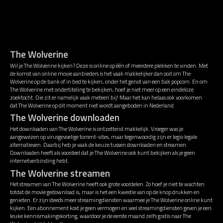
The Wolverine
Wil je The Wolverine kijken? Deze is online op één of meerdere plekken te vinden. Met
de komst van online movie aanbieders is het vaak makkelijker dan ooit om The
Wolverine op de bank of in bed te kijken, onder het genot van een bak popcorn. En om
The Wolverine met ondertiteling te bekijken, hoef je niet meer op een eindeloze
zoektocht. Die zit er namelijk vaak meteen bij! Maar het kan helaas ook voorkomen
dat The Wolverine op dit moment niet wordt aangeboden in Nederland.
The Wolverine downloaden
Het downloaden van The Wolverine is ontzettend makkelijk. Vroeger was je
aangewezen op virusgevoelige torrent-sites, maar tegenwoordig zijn er legio legale
alternatieven. Daarbij heb je vaak de keuze tussen downloaden en streamen.
Downloaden heeft als voordeel dat je The Wolverine ook kunt bekijken als je geen
internetverbinding hebt.
The Wolverine streamen
Het streamen van The Wolverine heeft ook grote voordelen. Zo hoef je niet te wachten
totdat de movie gedownload is, maar is het een kwestie van op de knop drukken en
genieten. Er zijn steeds meer streamingdiensten waarmee je The Wolverine online kunt
kijken. Een abonnement kost je geen vermogen en veel streamingdiensten geven je een
leuke kennismakingskorting, waardoor je de eerste maand zelfs gratis naar The