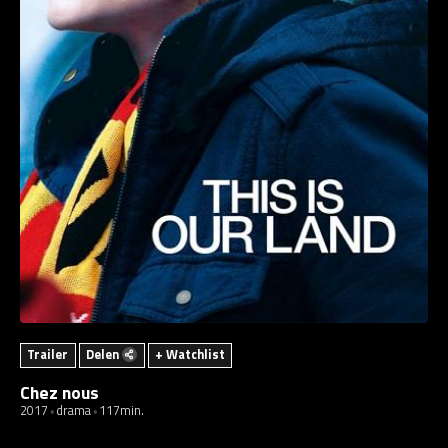
Trailer
Delen
+ Watchlist
Chez nous
2017
drama
117min.