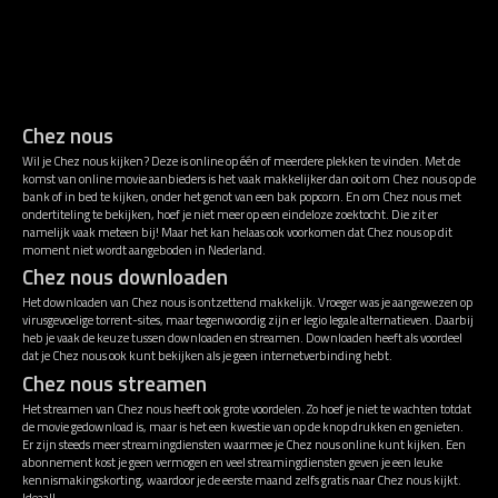
Chez nous
Wil je Chez nous kijken? Deze is online op één of meerdere plekken te vinden. Met de
komst van online movie aanbieders is het vaak makkelijker dan ooit om Chez nous op de
bank of in bed te kijken, onder het genot van een bak popcorn. En om Chez nous met
ondertiteling te bekijken, hoef je niet meer op een eindeloze zoektocht. Die zit er
namelijk vaak meteen bij! Maar het kan helaas ook voorkomen dat Chez nous op dit
moment niet wordt aangeboden in Nederland.
Chez nous downloaden
Het downloaden van Chez nous is ontzettend makkelijk. Vroeger was je aangewezen op
virusgevoelige torrent-sites, maar tegenwoordig zijn er legio legale alternatieven. Daarbij
heb je vaak de keuze tussen downloaden en streamen. Downloaden heeft als voordeel
dat je Chez nous ook kunt bekijken als je geen internetverbinding hebt.
Chez nous streamen
Het streamen van Chez nous heeft ook grote voordelen. Zo hoef je niet te wachten totdat
de movie gedownload is, maar is het een kwestie van op de knop drukken en genieten.
Er zijn steeds meer streamingdiensten waarmee je Chez nous online kunt kijken. Een
abonnement kost je geen vermogen en veel streamingdiensten geven je een leuke
kennismakingskorting, waardoor je de eerste maand zelfs gratis naar Chez nous kijkt.
Ideaal!