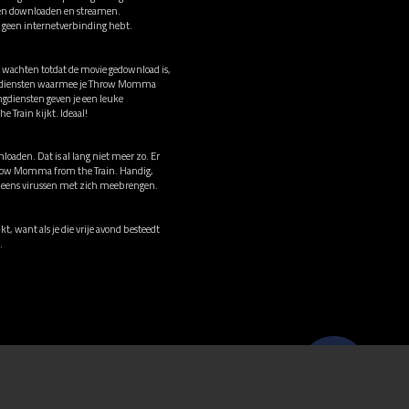
ussen downloaden en streamen.
e geen internetverbinding hebt.
e wachten totdat de movie gedownload is,
mingdiensten waarmee je Throw Momma
ngdiensten geven je een leuke
 Train kijkt. Ideaal!
loaden. Dat is al lang niet meer zo. Er
 Throw Momma from the Train. Handig,
og eens virussen met zich meebrengen.
, want als je die vrije avond besteedt
.
© 2026 Stichting Film.nl All rights reserved.