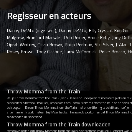
Regisseur en acteurs
Danny DeVito (regisseur), Danny DeVito, Billy Crystal, Kim Gr
Mulgrew, Branford Marsalis, Rob Reiner, Bruce Kirby, Joey DePi
Oprah Winfrey, Olivia Brown, Philip Perlman, Stu Silver, J. Alan 
Rosey Brown, Tony Ciccone, Larry McCormick, Peter Brocco, H
Throw Momma from the Train
Wil je Throw Momma from the Train kijken? Deze is online op één of meerdere plekken te 
aanbieders is het vaak makkelijker dan ooit om Throw Momma from the Train op de bank of 
bak popcorn. En om Throw Momma from the Train met ondertiteling te bekijken, hoef je ni
zit er namelijk vaak meteen bij! Maar het kan helaas ook voorkomen dat Throw Momma fr
aangeboden in Nederland.
Throw Momma from the Train downloaden
Het downloaden van Throw Momma from the Train is ontzettend makkelijk. Vroeger was je 