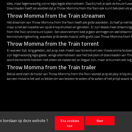
sites, maar tegenwoordig zijn er legio legale alternatieven. Daarbij heb je vaak de keuze t
Downloaden heeft als voordeel dat je Throw Momma from the Train ook kunt bekijken als j
Throw Momma from the Train streamen
Het streamen van Throw Momma from the Train heeft ook grote voordelen. Zo hoef je niet t
maar is het een kwestie van op de knop drukken en genieten. Er zijn steeds meer strea
from the Train online kunt kijken. Een abonnement kost je geen vermogen en veel streami
kennismakingskorting, waardoor je de eerste maand zelfs gratis naar Throw Momma from the
Throw Momma from the Train torrent
Er was een tijd, lang geleden, dat je op zoek moest naar torrents om een movie online te down
zijn tegenwoordig legio goede, veilige alternatieven voor het bekijken of downloaden van
want die torrents hebben niet alleen als nadeel dat ze illegaal zijn, maar ze kunnen ook n
Throw Momma from the Train trailer
Bekijk eerst even de trailer van Throw Momma from the Train voordat je op de play-knop drukt
aan een movie is het wel zo lekker om van tevoren te weten of te weten of het je tijd waard is
ies toestaan op deze website ?
Sta cookies
Nee
toe