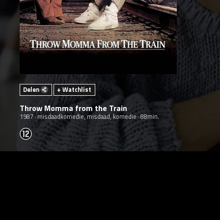
Delen
+ Watchlist
Throw Momma from the Train
1987
misdaadkomedie, misdaad, komedie
88min.