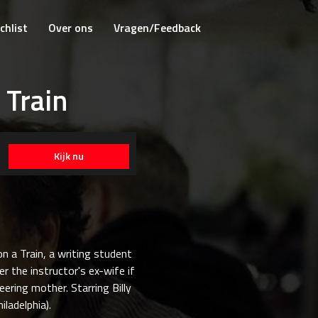
chlist
Over ons
Vragen/Feedback
Train
Kijk nu
n a Train, a writing student
er the instructor's ex-wife if
eering mother. Starring Billy
iladelphia).