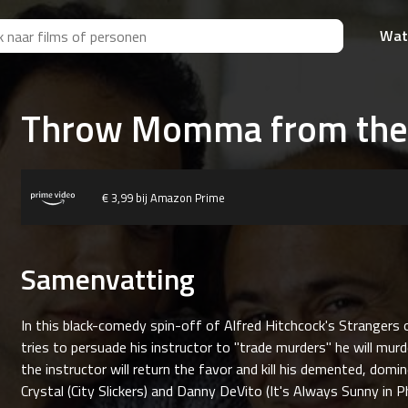
Wat
Throw Momma from the 
€ 3,99 bij Amazon Prime
Samenvatting
In this black-comedy spin-off of Alfred Hitchcock's Strangers o
tries to persuade his instructor to "trade murders" he will murd
the instructor will return the favor and kill his demented, domin
Crystal (City Slickers) and Danny DeVito (It's Always Sunny in Ph