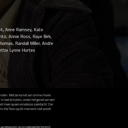
eist, Anne Ramsey, Kate
nto, Annie Ross, Raye Birk,
Thomas, Randall Miller, Andre
ettie Lynne Hurtes
vinden. Met de komst van online movie
in bed te kijken, onder het genot van een
et meer op een eindeloze zoektocht. Die
om the Train op dit moment niet wordt
aangewezen op virusgevoelige torrent-