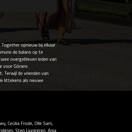
Together opnieuw bij elkaar
mmune de balans op te
 twee overgebleven leden van
se voor Görans
 Terwijl de vrienden van
 littekens als nieuwe
 Cecilia Frode, Olle Sarri,
indgren, Sten Ljunggren, Anja