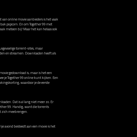
t van online movie aanbieders is het vaak
en bak popcorn. En om Together 99 met
 vaak meteen bij! Maar het kan helaas ook
sgevoelige torrent-sites, maar
oaden en streamen. Downloaden heeft als
 movie gedownload is, maar is het een
e je Together 99 online kunt kijken. Een
ingskorting, waardoor je de eerste
loaden. Dat is al lang niet meer zo. Er
ether 99. Handig, want die torrents
met zich meebrengen.
vrije avond besteedt aan een movie is het