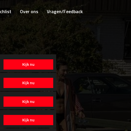
chlist
Over ons
Vragen/Feedback
Kijk nu
Kijk nu
Kijk nu
Kijk nu