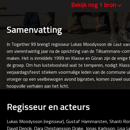
Bekijk nog 1 bron
Samenvatting
In Together 99 brengt regisseur Lukas Moodysson de cast van 
om vierentwintig jaar na de oprichting van de Tillsammans-co
maken. Het is inmiddels 1999 en Klasse en Göran zijn de enige
de groep. Om hun lusteloosheid wat te temperen, nodigt Klas
verjaardagsfeest stiekem voormalige leden van de commune uit.
vroeger op een veelbewogen avond bijpraten, komen zowel oude
hoopvolle verhalen aan het licht.
Regisseur en acteurs
Lukas Moodysson (regisseur), Gustaf Hammarsten, Shanti Roney,
David Dencik, Clara Christiansson Drake, Jonas Karlsson, Lisa L