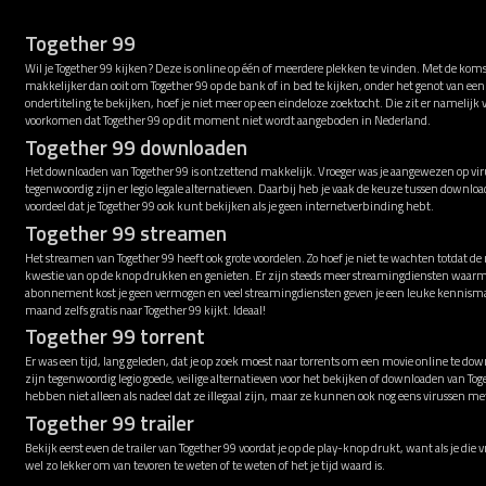
Together 99
Wil je Together 99 kijken? Deze is online op één of meerdere plekken te vinden. Met de koms
makkelijker dan ooit om Together 99 op de bank of in bed te kijken, onder het genot van e
ondertiteling te bekijken, hoef je niet meer op een eindeloze zoektocht. Die zit er namelijk
voorkomen dat Together 99 op dit moment niet wordt aangeboden in Nederland.
Together 99 downloaden
Het downloaden van Together 99 is ontzettend makkelijk. Vroeger was je aangewezen op viru
tegenwoordig zijn er legio legale alternatieven. Daarbij heb je vaak de keuze tussen downl
voordeel dat je Together 99 ook kunt bekijken als je geen internetverbinding hebt.
Together 99 streamen
Het streamen van Together 99 heeft ook grote voordelen. Zo hoef je niet te wachten totdat de
kwestie van op de knop drukken en genieten. Er zijn steeds meer streamingdiensten waarme
abonnement kost je geen vermogen en veel streamingdiensten geven je een leuke kennismak
maand zelfs gratis naar Together 99 kijkt. Ideaal!
Together 99 torrent
Er was een tijd, lang geleden, dat je op zoek moest naar torrents om een movie online te down
zijn tegenwoordig legio goede, veilige alternatieven voor het bekijken of downloaden van Tog
hebben niet alleen als nadeel dat ze illegaal zijn, maar ze kunnen ook nog eens virussen 
Together 99 trailer
Bekijk eerst even de trailer van Together 99 voordat je op de play-knop drukt, want als je die 
wel zo lekker om van tevoren te weten of te weten of het je tijd waard is.