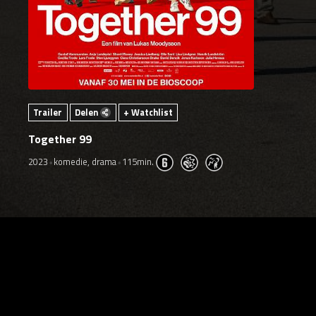
Trailer
Delen
+ Watchlist
Together 99
2023
komedie, drama
115min.