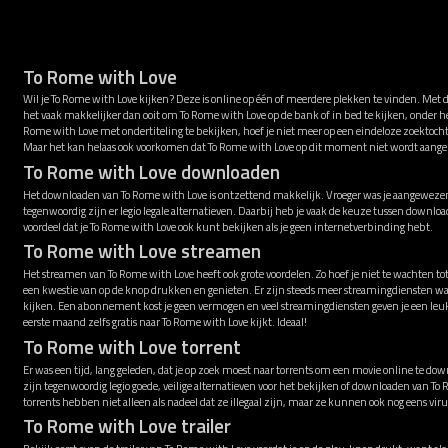
To Rome with Love
Wil je To Rome with Love kijken? Deze is online op één of meerdere plekken te vinden. Met 
het vaak makkelijker dan ooit om To Rome with Love op de bank of in bed te kijken, onder 
Rome with Love met ondertiteling te bekijken, hoef je niet meer op een eindeloze zoektocht
Maar het kan helaas ook voorkomen dat To Rome with Love op dit moment niet wordt aang
To Rome with Love downloaden
Het downloaden van To Rome with Love is ontzettend makkelijk. Vroeger was je aangewezen 
tegenwoordig zijn er legio legale alternatieven. Daarbij heb je vaak de keuze tussen downl
voordeel dat je To Rome with Love ook kunt bekijken als je geen internetverbinding hebt.
To Rome with Love streamen
Het streamen van To Rome with Love heeft ook grote voordelen. Zo hoef je niet te wachten to
een kwestie van op de knop drukken en genieten. Er zijn steeds meer streamingdiensten w
kijken. Een abonnement kost je geen vermogen en veel streamingdiensten geven je een leu
eerste maand zelfs gratis naar To Rome with Love kijkt. Ideaal!
To Rome with Love torrent
Er was een tijd, lang geleden, dat je op zoek moest naar torrents om een movie online te down
zijn tegenwoordig legio goede, veilige alternatieven voor het bekijken of downloaden van T
torrents hebben niet alleen als nadeel dat ze illegaal zijn, maar ze kunnen ook nog eens v
To Rome with Love trailer