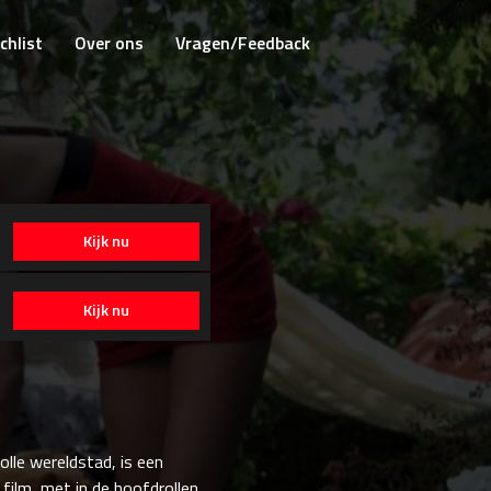
chlist
Over ons
Vragen/Feedback
Kijk nu
Kijk nu
lle wereldstad, is een
film, met in de hoofdrollen