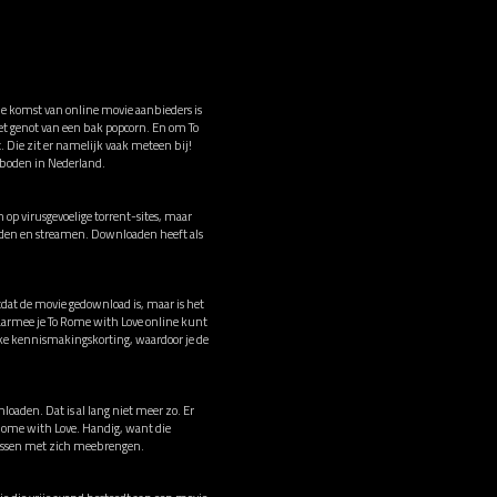
de komst van online movie aanbieders is
het genot van een bak popcorn. En om To
. Die zit er namelijk vaak meteen bij!
eboden in Nederland.
op virusgevoelige torrent-sites, maar
oaden en streamen. Downloaden heeft als
tdat de movie gedownload is, maar is het
aarmee je To Rome with Love online kunt
ke kennismakingskorting, waardoor je de
loaden. Dat is al lang niet meer zo. Er
o Rome with Love. Handig, want die
irussen met zich meebrengen.