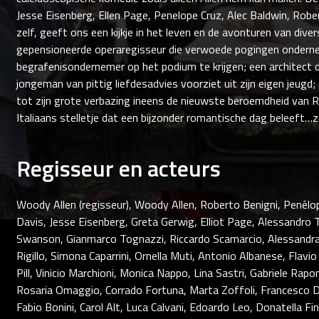
Jesse Eisenberg, Ellen Page, Penelope Cruz, Alec Baldwin, Rob
zelf, geeft ons een kijkje in het leven en de avonturen van div
gepensioneerde operaregisseur die verwoede pogingen onder
begrafenisondernemer op het podium te krijgen; een architect 
jongeman van pittig liefdesadvies voorziet uit zijn eigen jeug
tot zijn grote verbazing ineens de nieuwste beroemdheid van
Italiaans stelletje dat een bijzonder romantische dag beleeft…z
Regisseur en acteurs
Woody Allen (regisseur), Woody Allen, Roberto Benigni, Penélop
Davis, Jesse Eisenberg, Greta Gerwig, Elliot Page, Alessandro T
Swanson, Gianmarco Tognazzi, Riccardo Scamarcio, Alessandra
Rigillo, Simona Caparrini, Ornella Muti, Antonio Albanese, Flavio 
Pill, Vinicio Marchioni, Monica Nappo, Lina Sastri, Gabriele Rap
Rosaria Omaggio, Corrado Fortuna, Marta Zoffoli, Francesco De
Fabio Bonini, Carol Alt, Luca Calvani, Edoardo Leo, Donatella F