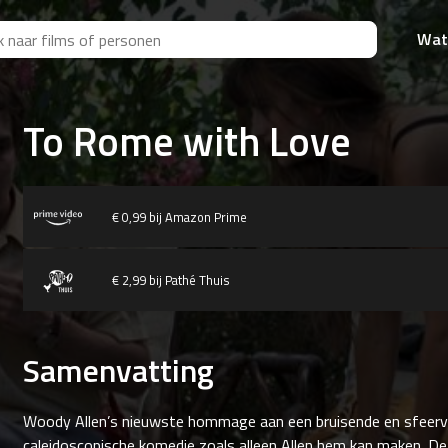
Wat
To Rome with Love
€ 0,99 bij Amazon Prime
€ 2,99 bij Pathé Thuis
Samenvatting
Woody Allen’s nieuwste hommage aan een bruisende en sfeervo
caleidoscopische komedie zoals alleen Allen hem kan maken. De 