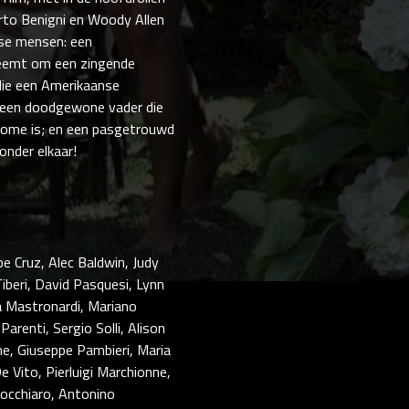
erto Benigni en Woody Allen
erse mensen: een
neemt om een zingende
die een Amerikaanse
d; een doodgewone vader die
 Rome is; en een pasgetrouwd
onder elkaar!
e Cruz, Alec Baldwin, Judy
iberi, David Pasquesi, Lynn
 Mastronardi, Mariano
Parenti, Sergio Solli, Alison
one, Giuseppe Pambieri, Maria
 Vito, Pierluigi Marchionne,
inocchiaro, Antonino