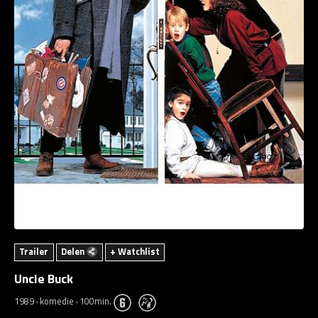
Trailer
Delen
+ Watchlist
Uncle Buck
1989
komedie
100min.