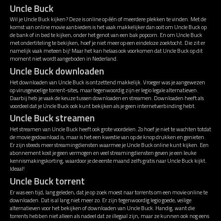
Uncle Buck
Wil je Uncle Buck kijken? Deze is online op één of meerdere plekken te vinden. Met de
komst van online movie aanbieders is het vaak makkelijker dan ooit om Uncle Buck op
de bank of in bed te kijken, onder het genot van een bak popcorn. En om Uncle Buck
met ondertiteling te bekijken, hoef je niet meer op een eindeloze zoektocht. Die zit er
namelijk vaak meteen bij! Maar het kan helaas ook voorkomen dat Uncle Buck op dit
moment niet wordt aangeboden in Nederland.
Uncle Buck downloaden
Het downloaden van Uncle Buck is ontzettend makkelijk. Vroeger was je aangewezen
op virusgevoelige torrent-sites, maar tegenwoordig zijn er legio legale alternatieven.
Daarbij heb je vaak de keuze tussen downloaden en streamen. Downloaden heeft als
voordeel dat je Uncle Buck ook kunt bekijken als je geen internetverbinding hebt.
Uncle Buck streamen
Het streamen van Uncle Buck heeft ook grote voordelen. Zo hoef je niet te wachten totdat
de movie gedownload is, maar is het een kwestie van op de knop drukken en genieten.
Er zijn steeds meer streamingdiensten waarmee je Uncle Buck online kunt kijken. Een
abonnement kost je geen vermogen en veel streamingdiensten geven je een leuke
kennismakingskorting, waardoor je de eerste maand zelfs gratis naar Uncle Buck kijkt.
Ideaal!
Uncle Buck torrent
Er was een tijd, lang geleden, dat je op zoek moest naar torrents om een movie online te
downloaden. Dat is al lang niet meer zo. Er zijn tegenwoordig legio goede, veilige
alternatieven voor het bekijken of downloaden van Uncle Buck. Handig, want die
torrents hebben niet alleen als nadeel dat ze illegaal zijn, maar ze kunnen ook nog eens