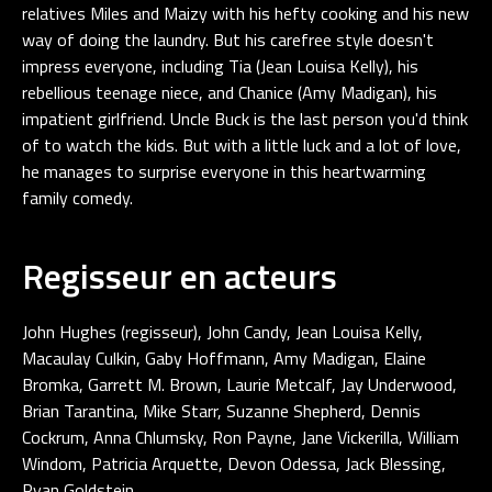
relatives Miles and Maizy with his hefty cooking and his new
way of doing the laundry. But his carefree style doesn't
impress everyone, including Tia (Jean Louisa Kelly), his
rebellious teenage niece, and Chanice (Amy Madigan), his
impatient girlfriend. Uncle Buck is the last person you'd think
of to watch the kids. But with a little luck and a lot of love,
he manages to surprise everyone in this heartwarming
family comedy.
Regisseur en acteurs
John Hughes (regisseur), John Candy, Jean Louisa Kelly,
Macaulay Culkin, Gaby Hoffmann, Amy Madigan, Elaine
Bromka, Garrett M. Brown, Laurie Metcalf, Jay Underwood,
Brian Tarantina, Mike Starr, Suzanne Shepherd, Dennis
Cockrum, Anna Chlumsky, Ron Payne, Jane Vickerilla, William
Windom, Patricia Arquette, Devon Odessa, Jack Blessing,
Ryan Goldstein