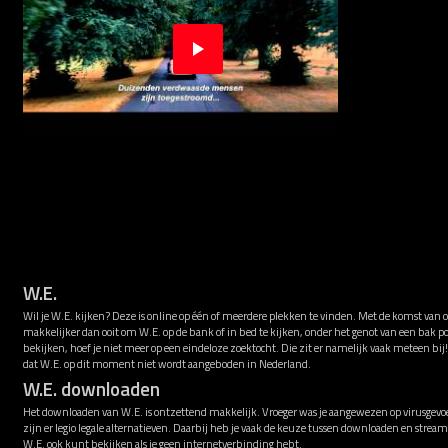
W.E.
Wil je W.E. kijken? Deze is online op één of meerdere plekken te vinden. Met de komst van 
makkelijker dan ooit om W.E. op de bank of in bed te kijken, onder het genot van een bak p
bekijken, hoef je niet meer op een eindeloze zoektocht. Die zit er namelijk vaak meteen bi
dat W.E. op dit moment niet wordt aangeboden in Nederland.
W.E. downloaden
Het downloaden van W.E. is ontzettend makkelijk. Vroeger was je aangewezen op virusgevoe
zijn er legio legale alternatieven. Daarbij heb je vaak de keuze tussen downloaden en strea
W.E. ook kunt bekijken als je geen internetverbinding hebt.