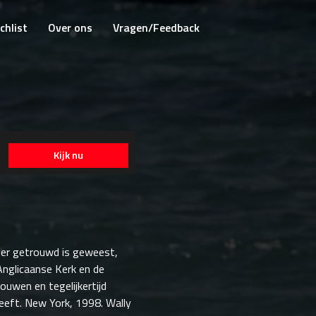
chlist
Over ons
Vragen/Feedback
Kijk nu
eer getrouwd is geweest,
 Anglicaanse Kerk en de
rouwen en tegelijkertijd
fheeft. New York, 1998. Wally