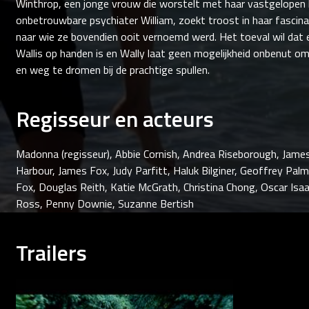
Winthrop, een jonge vrouw die worstelt met haar vastgelopen 
onbetrouwbare psychiater William, zoekt troost in haar fascina
naar wie ze bovendien ooit vernoemd werd. Het toeval wil dat e
Wallis op handen is en Wally laat geen mogelijkheid onbenut o
en weg te dromen bij de prachtige spullen.
Regisseur en acteurs
Madonna (regisseur), Abbie Cornish, Andrea Riseborough, James
Harbour, James Fox, Judy Parfitt, Haluk Bilginer, Geoffrey Pal
Fox, Douglas Reith, Katie McGrath, Christina Chong, Oscar Isaac
Ross, Penny Downie, Suzanne Bertish
Trailers