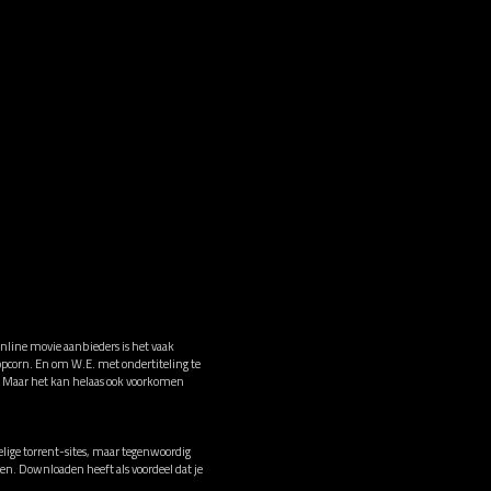
online movie aanbieders is het vaak
opcorn. En om W.E. met ondertiteling te
j! Maar het kan helaas ook voorkomen
lige torrent-sites, maar tegenwoordig
men. Downloaden heeft als voordeel dat je