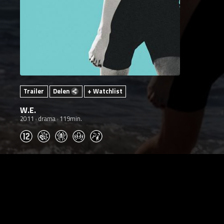
Trailer
Delen
+ Watchlist
W.E.
2011
drama
119min.