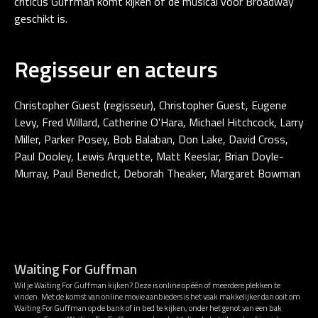
criticus Guffman komt kijken of de musical voor Broadway
geschikt is.
Regisseur en acteurs
Christopher Guest (regisseur), Christopher Guest, Eugene
Levy, Fred Willard, Catherine O'Hara, Michael Hitchcock, Larry
Miller, Parker Posey, Bob Balaban, Don Lake, David Cross,
Paul Dooley, Lewis Arquette, Matt Keeslar, Brian Doyle-
Murray, Paul Benedict, Deborah Theaker, Margaret Bowman
Waiting For Guffman
Wil je Waiting For Guffman kijken? Deze is online op één of meerdere plekken te
vinden. Met de komst van online movie aanbieders is het vaak makkelijker dan ooit om
Waiting For Guffman op de bank of in bed te kijken, onder het genot van een bak