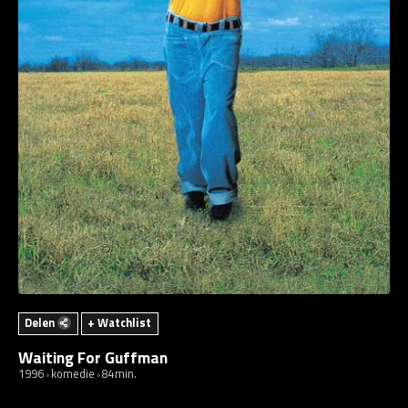
Delen
+ Watchlist
Waiting For Guffman
1996
komedie
84min.