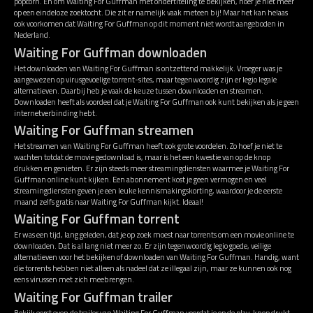
popcorn. En om Waiting For Guffman met ondertiteling te bekijken, hoef je niet meer
op een eindeloze zoektocht. Die zit er namelijk vaak meteen bij! Maar het kan helaas
ook voorkomen dat Waiting For Guffman op dit moment niet wordt aangeboden in
Nederland.
Waiting For Guffman downloaden
Het downloaden van Waiting For Guffman is ontzettend makkelijk. Vroeger was je
aangewezen op virusgevoelige torrent-sites, maar tegenwoordig zijn er legio legale
alternatieven. Daarbij heb je vaak de keuze tussen downloaden en streamen.
Downloaden heeft als voordeel dat je Waiting For Guffman ook kunt bekijken als je geen
internetverbinding hebt.
Waiting For Guffman streamen
Het streamen van Waiting For Guffman heeft ook grote voordelen. Zo hoef je niet te
wachten totdat de movie gedownload is, maar is het een kwestie van op de knop
drukken en genieten. Er zijn steeds meer streamingdiensten waarmee je Waiting For
Guffman online kunt kijken. Een abonnement kost je geen vermogen en veel
streamingdiensten geven je een leuke kennismakingskorting, waardoor je de eerste
maand zelfs gratis naar Waiting For Guffman kijkt. Ideaal!
Waiting For Guffman torrent
Er was een tijd, lang geleden, dat je op zoek moest naar torrents om een movie online te
downloaden. Dat is al lang niet meer zo. Er zijn tegenwoordig legio goede, veilige
alternatieven voor het bekijken of downloaden van Waiting For Guffman. Handig, want
die torrents hebben niet alleen als nadeel dat ze illegaal zijn, maar ze kunnen ook nog
eens virussen met zich meebrengen.
Waiting For Guffman trailer
Bekijk eerst even de trailer van Waiting For Guffman voordat je op de play-knop drukt,