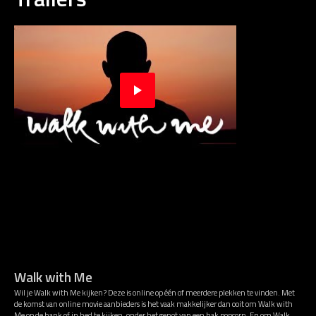
Walk with Me
Wil je Walk with Me kijken? Deze is online op één of meerdere plekken te vinden. Met
de komst van online movie aanbieders is het vaak makkelijker dan ooit om Walk with
Me op de bank of in bed te kijken, onder het genot van een bak popcorn. En om Walk