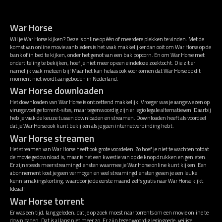
War Horse
Wil je War Horse kijken? Deze is online op één of meerdere plekken te vinden. Met de
komst van online movie aanbieders is het vaak makkelijker dan ooit om War Horse op de
bank of in bed te kijken, onder het genot van een bak popcorn. En om War Horse met
ondertiteling te bekijken, hoef je niet meer op een eindeloze zoektocht. Die zit er
namelijk vaak meteen bij! Maar het kan helaas ook voorkomen dat War Horse op dit
moment niet wordt aangeboden in Nederland.
War Horse downloaden
Het downloaden van War Horse is ontzettend makkelijk. Vroeger was je aangewezen op
virusgevoelige torrent-sites, maar tegenwoordig zijn er legio legale alternatieven. Daarbij
heb je vaak de keuze tussen downloaden en streamen. Downloaden heeft als voordeel
dat je War Horse ook kunt bekijken als je geen internetverbinding hebt.
War Horse streamen
Het streamen van War Horse heeft ook grote voordelen. Zo hoef je niet te wachten totdat
de movie gedownload is, maar is het een kwestie van op de knop drukken en genieten.
Er zijn steeds meer streamingdiensten waarmee je War Horse online kunt kijken. Een
abonnement kost je geen vermogen en veel streamingdiensten geven je een leuke
kennismakingskorting, waardoor je de eerste maand zelfs gratis naar War Horse kijkt.
Ideaal!
War Horse torrent
Er was een tijd, lang geleden, dat je op zoek moest naar torrents om een movie online te
downloaden. Dat is al lang niet meer zo. Er zijn tegenwoordig legio goede, veilige