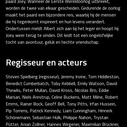
paard Joey. Wanneer de Eerste Wereldoorlog uitbreekt,
worden de twee van elkaar gescheiden. Gedurende de oorlog
maakt het paard een bijzondere reis, waarbij hij de mensen
die hij tegenkomt inspireert en hun levens verandert.
Ondertussen meldt Albert zich aan bij het leger en hoopt hij
Joey weer terug te vinden. Dit leidt tot een ongelofelijke
tocht van avontuur, geluk en hechte vriendschap.
Regisseur en acteurs
Steven Spielberg (regisseur), Jeremy Irvine, Tom Hiddleston,
Benedict Cumberbatch, Toby Kebbell, Emily Watson, David
Thewlis, Peter Mullan, David Kross, Nicolas Bro, Eddie
Marsan, Niels Arestrup, Celine Buckens, Matt Milne, Robert
Emms, Rainer Bock, Geoff Bell, Tony Pitts, Irfan Hussein,
Pip Torrens, Patrick Kennedy, Liam Cunningham, Hinnerk
Schönemann, Sebastian Hülk, Philippe Nahon, Trystan
Pütter, Anian Zollner, Hannes Wegener, Maximilian Brückner,