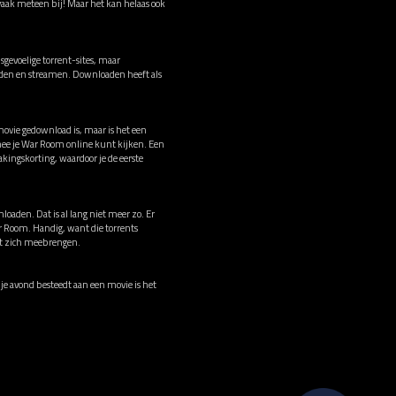
 vaak meteen bij! Maar het kan helaas ook
gevoelige torrent-sites, maar
oaden en streamen. Downloaden heeft als
movie gedownload is, maar is het een
mee je War Room online kunt kijken. Een
ingskorting, waardoor je de eerste
loaden. Dat is al lang niet meer zo. Er
ar Room. Handig, want die torrents
met zich meebrengen.
rije avond besteedt aan een movie is het