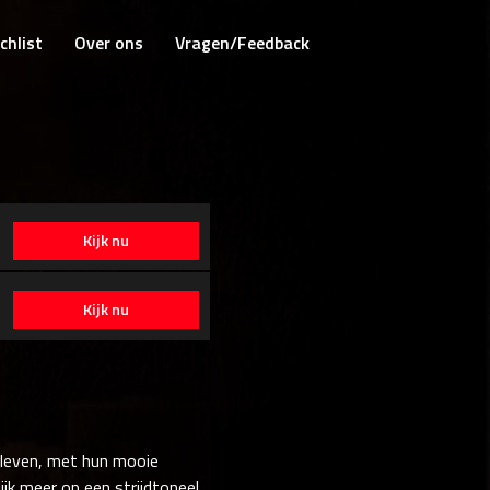
chlist
Over ons
Vragen/Feedback
Kijk nu
Kijk nu
 leven, met hun mooie
lijk meer op een strijdtoneel