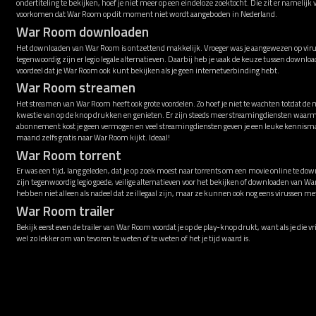
ondertiteling te bekijken, hoef je niet meer op een eindeloze zoektocht. Die zit er namelijk
voorkomen dat War Room op dit moment niet wordt aangeboden in Nederland.
War Room downloaden
Het downloaden van War Room is ontzettend makkelijk. Vroeger was je aangewezen op virus
tegenwoordig zijn er legio legale alternatieven. Daarbij heb je vaak de keuze tussen downl
voordeel dat je War Room ook kunt bekijken als je geen internetverbinding hebt.
War Room streamen
Het streamen van War Room heeft ook grote voordelen. Zo hoef je niet te wachten totdat de 
kwestie van op de knop drukken en genieten. Er zijn steeds meer streamingdiensten waar
abonnement kost je geen vermogen en veel streamingdiensten geven je een leuke kennismak
maand zelfs gratis naar War Room kijkt. Ideaal!
War Room torrent
Er was een tijd, lang geleden, dat je op zoek moest naar torrents om een movie online te down
zijn tegenwoordig legio goede, veilige alternatieven voor het bekijken of downloaden van W
hebben niet alleen als nadeel dat ze illegaal zijn, maar ze kunnen ook nog eens virussen 
War Room trailer
Bekijk eerst even de trailer van War Room voordat je op de play-knop drukt, want als je die v
wel zo lekker om van tevoren te weten of te weten of het je tijd waard is.