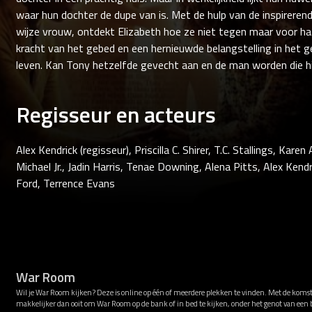
waar hun dochter de dupe van is. Met de hulp van de inspireren
wijze vrouw, ontdekt Elizabeth hoe ze niet tegen maar voor ha
kracht van het gebed en een hernieuwde belangstelling in het 
leven. Kan Tony hetzelfde gevecht aan en de man worden die hij
Regisseur en acteurs
Alex Kendrick (regisseur), Priscilla C. Shirer, T.C. Stallings, Ka
Michael Jr., Jadin Harris, Tenae Downing, Alena Pitts, Alex Ke
Ford, Terrence Evans
War Room
Wil je War Room kijken? Deze is online op één of meerdere plekken te vinden. Met de komst
makkelijker dan ooit om War Room op de bank of in bed te kijken, onder het genot van e