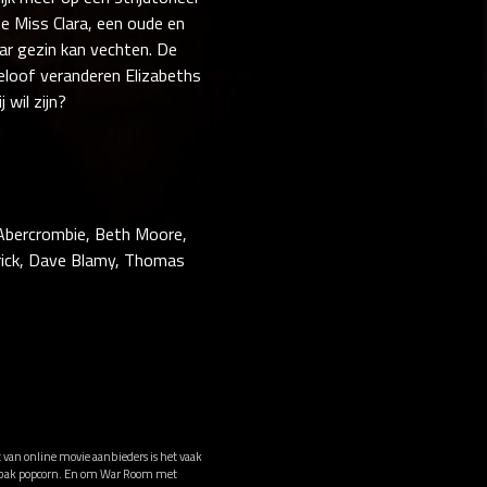
de Miss Clara, een oude en
ar gezin kan vechten. De
geloof veranderen Elizabeths
 wil zijn?
ren Abercrombie, Beth Moore,
ndrick, Dave Blamy, Thomas
 van online movie aanbieders is het vaak
en bak popcorn. En om War Room met