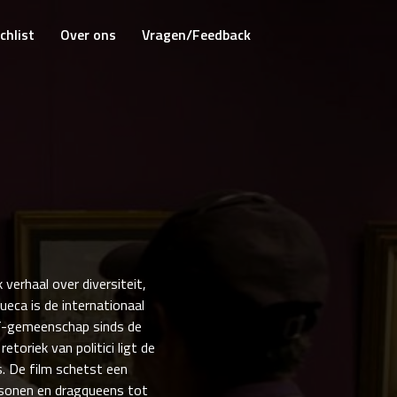
chlist
Over ons
Vragen/Feedback
 verhaal over diversiteit,
ueca is de internationaal
GBT-gemeenschap sinds de
toriek van politici ligt de
s. De film schetst een
rsonen en dragqueens tot