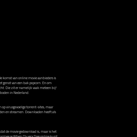
de komst van online movie aanbieders is
het genot van een bak popcorn. En om
ht. Die zit er namelijk vaak meteen bij!
eboden in Nederland.
op virusgevoelige torrent-sites, maar
oaden en streamen. Downloaden heeft als
tdat de movie gedownload is, maar is het
waarmee je When Chueca Dies online kunt