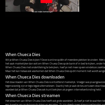
When Chueca Dies
Wil je When Chueca Dies kijken? Deze is online op één of meerdere plekken te vinden. Met 
het vaak makkelijker dan ooit om When Chueca Dies op de bank of in bed te kijken, onder 
When Chueca Dies met ondertiteling te bekijken, hoef je niet meer op een eindeloze zoektoc
Maar het kan helaas ook voorkomen dat When Chueca Dies op dit moment niet wordt aang
When Chueca Dies downloaden
Het downloaden van When Chueca Dies is ontzettend makkelijk. Vroeger was je aangewezen 
tegenwoordig zijn er legio legale alternatieven. Daarbij heb je vaak de keuze tussen downl
voordeel dat je When Chueca Dies ook kunt bekijken als je geen internetverbinding hebt.
When Chueca Dies streamen
Het streamen van When Chueca Dies heeft ook grote voordelen. Zo hoef je niet te wachten to
een kwestie van op de knop drukken en genieten. Er zijn steeds meer streamingdiensten 