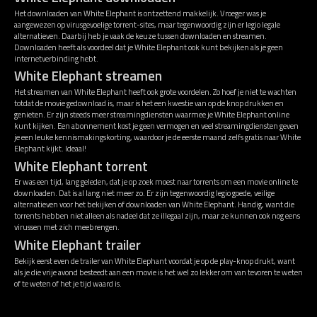
Het downloaden van White Elephant is ontzettend makkelijk. Vroeger was je
aangewezen op virusgevoelige torrent-sites, maar tegenwoordig zijn er legio legale
alternatieven. Daarbij heb je vaak de keuze tussen downloaden en streamen.
Downloaden heeft als voordeel dat je White Elephant ook kunt bekijken als je geen
internetverbinding hebt.
White Elephant streamen
Het streamen van White Elephant heeft ook grote voordelen. Zo hoef je niet te wachten
totdat de movie gedownload is, maar is het een kwestie van op de knop drukken en
genieten. Er zijn steeds meer streamingdiensten waarmee je White Elephant online
kunt kijken. Een abonnement kost je geen vermogen en veel streamingdiensten geven
je een leuke kennismakingskorting, waardoor je de eerste maand zelfs gratis naar White
Elephant kijkt. Ideaal!
White Elephant torrent
Er was een tijd, lang geleden, dat je op zoek moest naar torrents om een movie online te
downloaden. Dat is al lang niet meer zo. Er zijn tegenwoordig legio goede, veilige
alternatieven voor het bekijken of downloaden van White Elephant. Handig, want die
torrents hebben niet alleen als nadeel dat ze illegaal zijn, maar ze kunnen ook nog eens
virussen met zich meebrengen.
White Elephant trailer
Bekijk eerst even de trailer van White Elephant voordat je op de play-knop drukt, want
als je die vrije avond besteedt aan een movie is het wel zo lekker om van tevoren te weten
of te weten of het je tijd waard is.