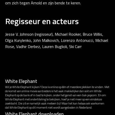
om zich tegen Arnold en zijn bende te keren.
Regisseur en acteurs
Jesse V. Johnson (regisseur), Michael Rooker, Bruce Willis,
Olga Kurylenko, John Malkovich, Lorenzo Antonucci, Michael
Rose, Vadhir Derbez, Lauren Buglioli, Ski Carr
White Elephant
Wil je White Elephant kijken? Deze is online op één of meerdere plekken te vinden. Met
de komst van online movie aanbieders is het vaak makkelijker dan ooit om White
Elephant op de bank of in bed te kijken, onder het genot van een bak popcorn. En om
White Elephant met ondertiteling te bekijken, hoef je niet meer op een eindeloze
zoektocht. Die zit er namelijk vaak meteen bij! Maar het kan helaas ook voorkomen
dat White Elephant op dit moment niet wordt aangeboden in Nederland.
White Elephant downloaden