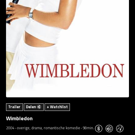
Trailer
Delen
+ Watchlist
Wimbledon
2004
overige, drama, romantische komedie
98min.