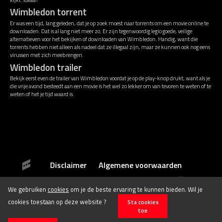
Wimbledon torrent
Er was een tijd, lang geleden, dat je op zoek moest naar torrents om een movie online te
downloaden. Dat is al lang niet meer zo. Er zijn tegenwoordig legio goede, veilige
alternatieven voor het bekijken of downloaden van Wimbledon. Handig, want die
torrents hebben niet alleen als nadeel dat ze illegaal zijn, maar ze kunnen ook nog eens
virussen met zich meebrengen.
Wimbledon trailer
Bekijk eerst even de trailer van Wimbledon voordat je op de play-knop drukt, want als je
die vrije avond besteedt aan een movie is het wel zo lekker om van tevoren te weten of te
weten of het je tijd waard is.
Disclaimer
Algemene voorwaarden
We gebruiken
cookies
om je de beste ervaring te kunnen bieden. Wil je
© 2026 Stichting Film.nl All rights reserved.
cookies toestaan op deze website ?
Sta cookies
toe