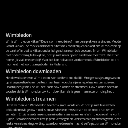
Wimbledon
Wil je Wimbledon kijken? Deze is online op één of meerdere plekken te vinden. Met de
komst van online movie aanbieders is het vaak makkelijker dan ooit om Wimbledon op
de bank of in bed te kijken, onder het genot van een bak popcorn. En om Wimbledon
met ondertiteling te bekijken, hoef je niet meer op een eindeloze zoektocht. Die zit er
namelijk vaak meteen bij! Maar het kan helaas ook voorkomen dat Wimbledon op dit
moment niet wordt aangeboden in Nederland.
Wimbledon downloaden
Het downloaden van Wimbledon is ontzettend makkelijk. Vroeger was je aangewezen
op virusgevoelige torrent-sites, maar tegenwoordig zijn er legio legale alternatieven.
Daarbij heb je vaak de keuze tussen downloaden en streamen. Downloaden heeft als
voordeel dat je Wimbledon ook kunt bekijken als je geen internetverbinding hebt.
Wimbledon streamen
Het streamen van Wimbledon heeft ook grote voordelen. Zo hoef je niet te wachten
totdat de movie gedownload is, maar is het een kwestie van op de knop drukken en
genieten. Er zijn steeds meer streamingdiensten waarmee je Wimbledon online kunt
kijken. Een abonnement kost je geen vermogen en veel streamingdiensten geven je een
leuke kennismakingskorting, waardoor je de eerste maand zelfs gratis naar Wimbledon
kijkt. Ideaal!