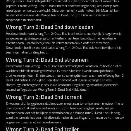
Wrong Turn 2: Dead End op de bank of in bed te kijken, onder het genot van een bak
popcorn. En om Wrong Turn 2: Dead End met ondertiteling te bekijken, hoef je niet
meer op een eindeloze zoektocht. Die zit er namelijk vaak meteen bij! Maar het kan
helaas ook voorkomen dat Wrong Turn 2: Dead End op dit moment niet wordt
aangeboden in Nederland.
Wrong Turn 2: Dead End downloaden
Het downloaden van Wrong Turn 2: Dead End is ontzettend makkelijk. Vroeger was je
aangewezen op virusgevoelige torrent-sites, maar tegenwoordig zijn er legio legale
alternatieven. Daarbij heb je vaak de keuze tussen downloaden en streamen.
Downloaden heeft als voordeel dat je Wrong Turn 2: Dead End ook kunt bekijken als je
geen internetverbinding hebt.
Wrong Turn 2: Dead End streamen
Het streamen van Wrong Turn 2: Dead End heeft ook grote voordelen. Zo hoef je niet te
wachten totdat de movie gedownload is, maar is het een kwestie van op de knop
drukken en genieten. Er zijn steeds meer streamingdiensten waarmee je Wrong Turn 2:
Dead End online kunt kijken. Een abonnement kost je geen vermogen en veel
streamingdiensten geven je een leuke kennismakingskorting, waardoor je de eerste
maand zelfs gratis naar Wrong Turn 2: Dead End kijkt. Ideaal!
Wrong Turn 2: Dead End torrent
Er was een tijd, lang geleden, dat je op zoek moest naar torrents om een movie online te
downloaden. Dat is al lang niet meer zo. Er zijn tegenwoordig legio goede, veilige
alternatieven voor het bekijken of downloaden van Wrong Turn 2: Dead End. Handig,
want die torrents hebben niet alleen als nadeel dat ze illegaal zijn, maar ze kunnen ook
nog eens virussen met zich meebrengen.
Wrong Turn 2: Dead End trailer