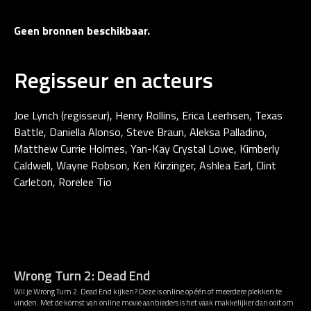
Geen bronnen beschikbaar.
Regisseur en acteurs
Joe Lynch (regisseur), Henry Rollins, Erica Leerhsen, Texas
Battle, Daniella Alonso, Steve Braun, Aleksa Palladino,
Matthew Currie Holmes, Yan-Kay Crystal Lowe, Kimberly
Caldwell, Wayne Robson, Ken Kirzinger, Ashlea Earl, Clint
Carleton, Rorelee Tio
Wrong Turn 2: Dead End
Wil je Wrong Turn 2: Dead End kijken? Deze is online op één of meerdere plekken te
vinden. Met de komst van online movie aanbieders is het vaak makkelijker dan ooit om