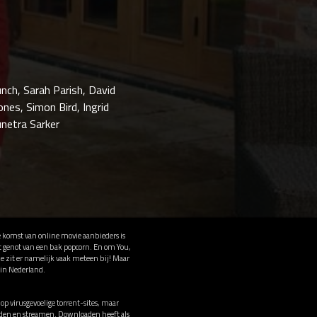
nch, Sarah Parish, David
nes, Simon Bird, Ingrid
unetra Sarker
e komst van online movie aanbieders is
t genot van een bak popcorn. En om You,
e zit er namelijk vaak meteen bij! Maar
in Nederland.
 virusgevoelige torrent-sites, maar
oaden en streamen. Downloaden heeft als