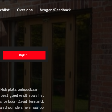
chlist
Over ons
Vragen/Feedback
Kijk nu
e klok plots onhoudbaar
al best goed vindt zoals het
tante buur (David Tennant),
 van droomden, helemaal op