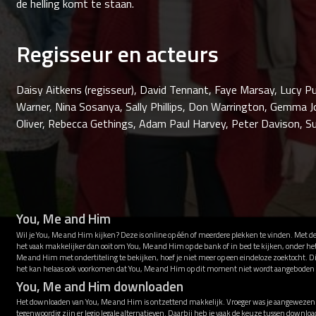
de helling komt te staan.
Regisseur en acteurs
Daisy Aitkens (regisseur), David Tennant, Faye Marsay, Lucy Pu
Warner, Nina Sosanya, Sally Phillips, Don Warrington, Gemma Jo
Oliver, Rebecca Gethings, Adam Paul Harvey, Peter Davison, S
You, Me and Him
Wil je You, Me and Him kijken? Deze is online op één of meerdere plekken te vinden. Met d
het vaak makkelijker dan ooit om You, Me and Him op de bank of in bed te kijken, onder he
Me and Him met ondertiteling te bekijken, hoef je niet meer op een eindeloze zoektocht. Di
het kan helaas ook voorkomen dat You, Me and Him op dit moment niet wordt aangeboden 
You, Me and Him downloaden
Het downloaden van You, Me and Him is ontzettend makkelijk. Vroeger was je aangewezen op
tegenwoordig zijn er legio legale alternatieven. Daarbij heb je vaak de keuze tussen downl