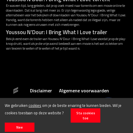
Er was een tijd, lang geleden, dat je op zoek moest naar torrents om een movie online te
downloaden. Dat is al lang niet meer zo. Er zijn tegenwoordig legio goede, veilige
alternatieven voor het bekijken of downloaden van Youssou N'Dour: I Bring What I Love.
Handig, want die torrents hebben niet alleen als nadeel dat ze illegaal zijn, maar ze
kunnen ook nog eens virussen met zich meebrengen.
Youssou N'Dour: I Bring What I Love trailer
Bekijk eerst even de trailer van Youssou N'Dour: I Bring What I Love voordat je op de play-
knop drukt, want als je die vrije avond besteedt aan een movie is het wel zo lekker om
van tevoren te weten of te weten of het je tijd waard is.
Disclaimer
Algemene voorwaarden
We gebruiken
cookies
om je de beste ervaring te kunnen bieden. Wil je
© 2026 Stichting Film.nl All rights reserved.
cookies toestaan op deze website ?
Sta cookies
toe
Nee