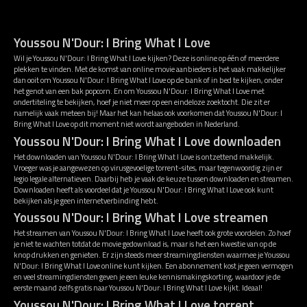
Youssou N'Dour: I Bring What I Love
Wil je Youssou N'Dour: I Bring What I Love kijken? Deze is online op één of meerdere
plekken te vinden. Met de komst van online movie aanbieders is het vaak makkelijker
dan ooit om Youssou N'Dour: I Bring What I Love op de bank of in bed te kijken, onder
het genot van een bak popcorn. En om Youssou N'Dour: I Bring What I Love met
ondertiteling te bekijken, hoef je niet meer op een eindeloze zoektocht. Die zit er
namelijk vaak meteen bij! Maar het kan helaas ook voorkomen dat Youssou N'Dour: I
Bring What I Love op dit moment niet wordt aangeboden in Nederland.
Youssou N'Dour: I Bring What I Love downloaden
Het downloaden van Youssou N'Dour: I Bring What I Love is ontzettend makkelijk.
Vroeger was je aangewezen op virusgevoelige torrent-sites, maar tegenwoordig zijn er
legio legale alternatieven. Daarbij heb je vaak de keuze tussen downloaden en streamen.
Downloaden heeft als voordeel dat je Youssou N'Dour: I Bring What I Love ook kunt
bekijken als je geen internetverbinding hebt.
Youssou N'Dour: I Bring What I Love streamen
Het streamen van Youssou N'Dour: I Bring What I Love heeft ook grote voordelen. Zo hoef
je niet te wachten totdat de movie gedownload is, maar is het een kwestie van op de
knop drukken en genieten. Er zijn steeds meer streamingdiensten waarmee je Youssou
N'Dour: I Bring What I Love online kunt kijken. Een abonnement kost je geen vermogen
en veel streamingdiensten geven je een leuke kennismakingskorting, waardoor je de
eerste maand zelfs gratis naar Youssou N'Dour: I Bring What I Love kijkt. Ideaal!
Youssou N'Dour: I Bring What I Love torrent