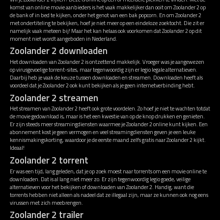
komst van online movie aanbieders is het vaak makkelijker dan ooit om Zoolander 2 op
de bank of in bed te kijken, onder het genot van een bak popcorn. En om Zoolander 2
met ondertiteling te bekijken, hoef je niet meer op een eindeloze zoektocht. Die zit er
namelijk vaak meteen bij! Maar het kan helaas ook voorkomen dat Zoolander 2 op dit
moment niet wordt aangeboden in Nederland.
Zoolander 2 downloaden
Het downloaden van Zoolander 2 is ontzettend makkelijk. Vroeger was je aangewezen
op virusgevoelige torrent-sites, maar tegenwoordig zijn er legio legale alternatieven.
Daarbij heb je vaak de keuze tussen downloaden en streamen. Downloaden heeft als
voordeel dat je Zoolander 2 ook kunt bekijken als je geen internetverbinding hebt.
Zoolander 2 streamen
Het streamen van Zoolander 2 heeft ook grote voordelen. Zo hoef je niet te wachten totdat
de movie gedownload is, maar is het een kwestie van op de knop drukken en genieten.
Er zijn steeds meer streamingdiensten waarmee je Zoolander 2 online kunt kijken. Een
abonnement kost je geen vermogen en veel streamingdiensten geven je een leuke
kennismakingskorting, waardoor je de eerste maand zelfs gratis naar Zoolander 2 kijkt.
Ideaal!
Zoolander 2 torrent
Er was een tijd, lang geleden, dat je op zoek moest naar torrents om een movie online te
downloaden. Dat is al lang niet meer zo. Er zijn tegenwoordig legio goede, veilige
alternatieven voor het bekijken of downloaden van Zoolander 2. Handig, want die
torrents hebben niet alleen als nadeel dat ze illegaal zijn, maar ze kunnen ook nog eens
virussen met zich meebrengen.
Zoolander 2 trailer