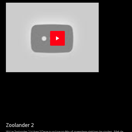
Zoolander 2
Wil je Zoolander 2 kijken? Deze is online op één of meerdere plekken te vinden. Met de