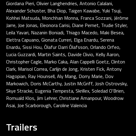
Giordana Pieri, Olivier Langhendries, Antonio Calalani,
Alexander Schuster, Bha Diop, Taigen Kawabe, Yuki Tsuji,
Kohhei Matsuda, Monchhan Monna, Franca Sozzani, Jérôme
Jarre, Joe Jonas, Eleonora Carisi, Diane Pernet, Trudie Styler,
Leila Yavari, Nazanin Boniadi, Thiago Macedo, Maki Besea,
Elettra Capuano, Gionata Curreri, Elga Enardu, Serena
Enardu, Sissi Hou, Ólafur Darri Ólafsson, Orlando Orfeo,
Lucia Guzzardi, Martin Saints, Davide Clivio, Kelly Aaron,
Christopher Cagle, Marko Caka, Alan Cappelli Goetz, Clinton
Clark, Marisol Correa, Carlijn de Jong, Kristen Fick, Antony
Hagopian, Ray Hounsell, Aly Mang, Dorry Marie, Dov
Markowich, Doris McCarthy, Justin McGriff, Josh Ostrovsky,
Skye Stracke, Eugenia Tempesta, Skrillex, Soledad O'Brien,
Romuald Klos, Jim Lehrer, Christiane Amanpour, Woodrow
Asai, Joe Scarborough, Caroline Valencia
Trailers