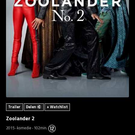
Trailer
Delen
+ Watchlist
Zoolander 2
2015
komedie
102min.