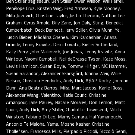
Ben Stiller (regisseur), Ben Stiller, Owen Wilson, Will Ferrell,
Penélope Cruz, Kristen Wiig, Fred Armisen, Kyle Mooney,
Milla Jovovich, Christine Taylor, Justin Theroux, Nathan Lee
Graham, Cyrus Arnold, Billy Zane, Jon Daly, Sting, Benedict
Cumberbatch, Beck Bennett, Jerry Stiller, Olivia Munn, Ye,
Justin Bieber, Mãdãlina Ghenea, Kim Kardashian, Ariana
Grande, Lenny Kravitz, Demi Lovato, Kiefer Sutherland,
Katy Perry, John Malkovich, Joe Jonas, Lenny Kravitz, Anna
Wintour, Naomi Campbell, Neil deGrasse Tyson, Kate Moss,
Lewis Hamilton, Susan Boyle, Tommy Hilfiger, MC Hammer,
Susan Sarandon, Alexander Skarsgård, Johnny Weir, Willie
Nelson, Christina Hendricks, Andy Dick, A$AP Rocky, Jourdan
Dunn, Ana Beatriz Barros, Mika, Marc Jacobs, Karlie Kloss,
Alexander Wang, Valentino, Katie Couric, Christine
Amanpour, Jane Pauley, Natalie Morales, Don Lemon, Matt
Lauer, Andy Dick, Amy Stiller, Charlotte Townsend, Mitch
Winston, Fabiano Di Leo, Mamy Camara, Hal Yamanouchi,
Antonio Te Maioha, Yama, Moshe Kasher, Christine
Thollefsen, Francesca Mills, Pierpaolo Piccioli, Niccolò Senni,