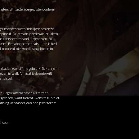
nsten. Wij zetten de grootste voordelen
eger moesten we thuisblijven om onze
e pineut. Nu stream je series als Jerualem
aak eerst een maand uitproberen. Zo
obleem. Een abonnement afsluiten is heel
p dit moment niet wordt aangeboden in
loaden voor offline gebruik. Zo kun je in
iezen in welk formaat je de serie wilt
 nok vol.
 illegale alternatieven als torrent-
r goed ook, want torrent-website zijn niet
treaming-aanbieder, dan ben je verzekerd
n hoop.