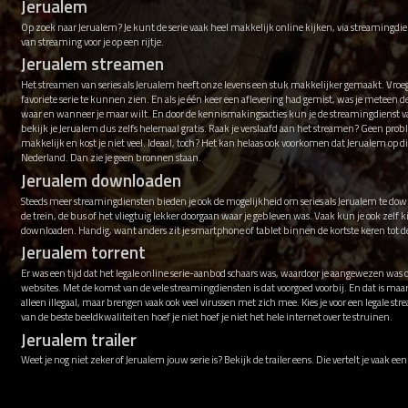
Jerualem
Op zoek naar Jerualem? Je kunt de serie vaak heel makkelijk online kijken, via streamingdie
van streaming voor je op een rijtje.
Jerualem streamen
Het streamen van series als Jerualem heeft onze levens een stuk makkelijker gemaakt. Vro
favoriete serie te kunnen zien. En als je één keer een aflevering had gemist, was je meteen d
waar en wanneer je maar wilt. En door de kennismakingsacties kun je de streamingdienst v
bekijk je Jerualem dus zelfs helemaal gratis. Raak je verslaafd aan het streamen? Geen pr
makkelijk en kost je niet veel. Ideaal, toch? Het kan helaas ook voorkomen dat Jerualem o
Nederland. Dan zie je geen bronnen staan.
Jerualem downloaden
Steeds meer streamingdiensten bieden je ook de mogelijkheid om series als Jerualem te down
de trein, de bus of het vliegtuig lekker doorgaan waar je gebleven was. Vaak kun je ook zelf k
downloaden. Handig, want anders zit je smartphone of tablet binnen de kortste keren tot de
Jerualem torrent
Er was een tijd dat het legale online serie-aanbod schaars was, waardoor je aangewezen was op
websites. Met de komst van de vele streamingdiensten is dat voorgoed voorbij. En dat is maa
alleen illegaal, maar brengen vaak ook veel virussen met zich mee. Kies je voor een legale s
van de beste beeldkwaliteit en hoef je niet hoef je niet het hele internet over te struinen.
Jerualem trailer
Weet je nog niet zeker of Jerualem jouw serie is? Bekijk de trailer eens. Die vertelt je vaak ee